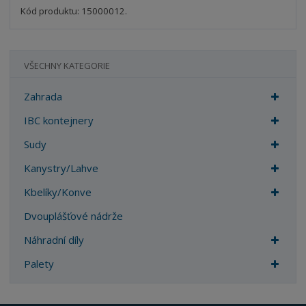
t
s
Kód produktu: 15000012.
t
v
t
í
v
í
VŠECHNY KATEGORIE
Zahrada
IBC kontejnery
Sudy
Kanystry/Lahve
Kbelíky/Konve
Dvouplášťové nádrže
Náhradní díly
Palety