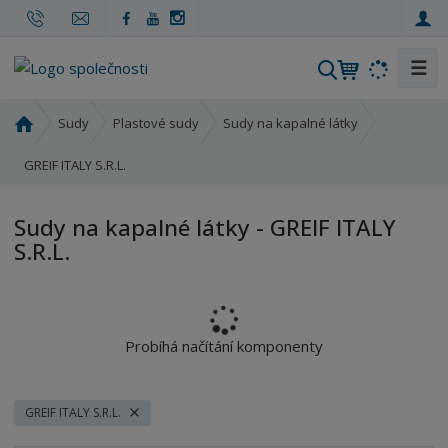
☰
V
y
h
Ú
Sudy
Plastové sudy
Sudy na kapalné látky
l
v
o
GREIF ITALY S.R.L.
e
d
d
n
a
Sudy na kapalné látky - GREIF ITALY
í
t
S.R.L.
s
t
r
a
n
Probíhá načítání komponenty
a
GREIF ITALY S.R.L.