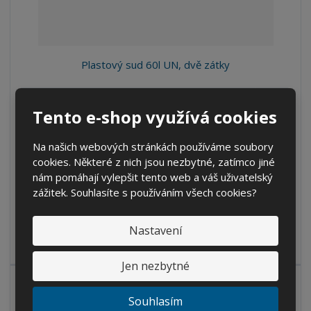
Plastový sud 60l UN, dvě zátky
S
N
Z
Ks
n
a
m
Tento e-shop využívá cookies
í
v
ě
725 Kč
ž
ý
n
599,17 Kč bez DPH
Na našich webových stránkách používáme soubory
i
š
i
t
i
cookies. Některé z nich jsou nezbytné, zatímco jiné
Koupit
t
m
t
nám pomáhají vylepšit tento web a váš uživatelský
p
n
m
zážitek. Souhlasíte s používáním všech cookies?
o
o
n
SKLADEM
ž
o
č
Nastavení
s
ž
e
t
s
Kód produktu: 15000013.
t
v
t
Jen nezbytné
í
v
í
Souhlasím