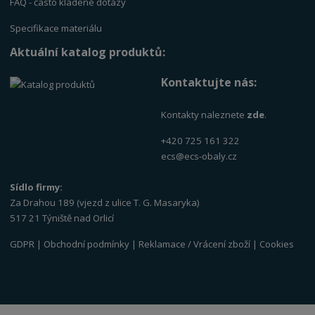
FAQ - často kladené dotazy
Specifikace materiálu
Aktuální katalog produktů:
Kontaktujte nás:
Kontakty naleznete
zde
.
+420 725 161 322
ecs@ecs-obaly.cz
Sídlo firmy:
Za Drahou 189 (vjezd z ulice T. G. Masaryka)
517 21 Týniště nad Orlicí
GDPR
|
Obchodní podmínky
|
Reklamace / Vrácení zboží
|
Cookies