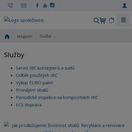
☰
V
y
h
Ú
Služby
Magazín
l
v
o
e
Služby
d
d
n
a
Servis IBC kontejnerů a sudů
í
t
s
Odběr použitých IBC
t
Výkup EURO palet
r
Pronájem obalů
a
Periodické inspekce na kompozitních IBC
n
ECS doprava
a