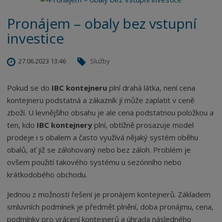
Pronájem – obaly bez vstupní
investice
27.06.2023 13:46
Služby
Pokud se do
IBC kontejneru
plní drahá látka, není cena
kontejneru podstatná a zákazník jí může zaplatit v ceně
zboží. U levnějšího obsahu je ale cena podstatnou položkou a
ten, kdo
IBC kontejnery
plní, obtížně prosazuje model
prodeje i s obalem a často využívá nějaký systém oběhu
obalů, ať již se zálohovaný nebo bez záloh. Problém je
ovšem použití takového systému u sezónního nebo
krátkodobého obchodu.
Jednou z možností řešení je pronájem kontejnerů. Základem
smluvních podmínek je předmět plnění, doba pronájmu, cena,
podmínky pro vrácení kontejnerů a úhrada následného