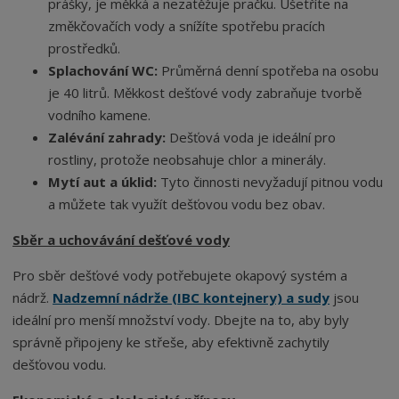
prášky, je měkká a nezatěžuje pračku. Ušetříte na
změkčovačích vody a snížíte spotřebu pracích
prostředků.
Splachování WC:
Průměrná denní spotřeba na osobu
je 40 litrů. Měkkost dešťové vody zabraňuje tvorbě
vodního kamene.
Zalévání zahrady:
Dešťová voda je ideální pro
rostliny, protože neobsahuje chlor a minerály.
Mytí aut a úklid:
Tyto činnosti nevyžadují pitnou vodu
a můžete tak využít dešťovou vodu bez obav.
Sběr a uchovávání dešťové vody
Pro sběr dešťové vody potřebujete okapový systém a
nádrž.
Nadzemní nádrže (IBC kontejnery) a sudy
jsou
ideální pro menší množství vody. Dbejte na to, aby byly
správně připojeny ke střeše, aby efektivně zachytily
dešťovou vodu.