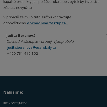
kapalné produkty jen po část roku a po zbytek by investice
zůstala nevyužita.
V případě zájmu o tuto službu kontaktujte
odpovědného
obchodního zástupce.
Judita Beranová
Obchodní zástupce - prodej, výkup obalů
judita.beranova@ecs-obaly.cz
+420 731 412 152
Nabízíme:
IBC KONTEJNERY