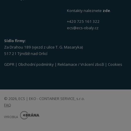
Kontakty naleznete
zde
.
+420 725 161 322
ecs@ecs-obaly.cz
Sídlo firmy:
Za Drahou 189 (vjezd z ulice T. G. Masaryka)
517 21 Týniště nad Orlicí
GDPR
|
Obchodní podmínky
|
Reklamace / Vrácení zboží
|
Cookies
© 2026, ECS | EKO - CONTAINER SERVICE, s.r.o.
FAQ
E
B
VYROBILA
R
Á
N
VISA
MasterCard
Maestro
A