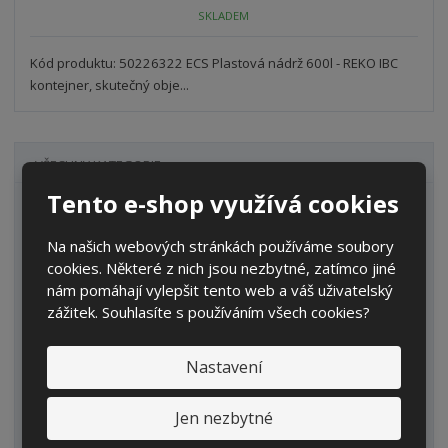
o
n
SKLADEM
ž
o
č
s
ž
e
t
s
Kód produktu: 50226322 ECS Plastová nádrž 600l - REKO IBC
t
v
t
kontejner, skutečný obje...
í
v
í
VŠECHNY KATEGORIE
Tento e-shop využívá cookies
Zahrada
IBC kontejnery
Na našich webových stránkách používáme soubory
cookies. Některé z nich jsou nezbytné, zatímco jiné
Sudy
nám pomáhají vylepšit tento web a váš uživatelský
zážitek. Souhlasíte s používáním všech cookies?
Kanystry/Lahve
Kbelíky/Konve
Nastavení
Dvouplášťové nádrže
Jen nezbytné
Náhradní díly