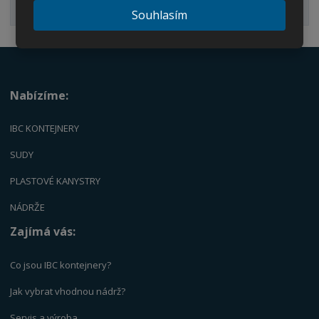
Palety
Souhlasím
Nabízíme:
IBC KONTEJNERY
SUDY
PLASTOVÉ KANYSTRY
NÁDRŽE
Zajímá vás:
Co jsou IBC kontejnery?
Jak vybrat vhodnou nádrž?
Servis a výrob
a