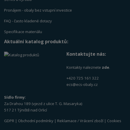
Pronájem - obaly bez vstupní investice
FAQ - často kladené dotazy
Specifikace materiálu
Aktuální katalog produktů:
Kontaktujte nás:
Kontakty naleznete
zde
.
+420 725 161 322
ecs@ecs-obaly.cz
Sídlo firmy:
Za Drahou 189 (vjezd z ulice T. G. Masaryka)
517 21 Týniště nad Orlicí
GDPR
|
Obchodní podmínky
|
Reklamace / Vrácení zboží
|
Cookies