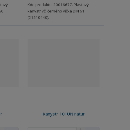
t
t
stový
Kód produktu: 20016677. Plastový
v
v
60
kanystr vč. černého víčka DIN 61
í
í
(21510440).
ur
Kanystr 10l UN natur
N
Z