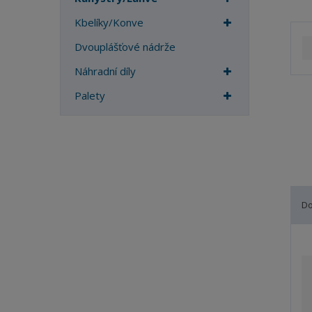
a
Kbelíky/Konve
Dvouplášťové nádrže
Náhradní díly
Palety
D
Ř
a
z
e
n
í