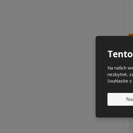
Z
m
ě
n
i
t
p
o
Tento
č
e
t
Na našich w
Kó
nezbytné, za
ka
Souhlasíte s
(2
Na