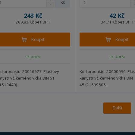
Ks
S
S
a
a
m
n
n
v
v
ě
243 Kč
42 Kč
í
í
ý
ý
n
ž
ž
200,83 Kč bez DPH
34,71 Kč bez DPH
š
š
i
i
i
i
i
t
t
t
t
t
Koupit
Koupit
p
m
m
n
n
o
n
n
o
o
o
o
č
SKLADEM
SKLADEM
ž
ž
ž
ž
e
s
s
s
s
t
t
t
t
t
d produktu: 20016577. Plastový
Kód produktu: 20000090. Pla
v
v
v
v
nystr vč. černého víčka DIN 61
kanystr vč. černého víčka DIN
í
í
í
í
1510440).
45 (21599505...
Další