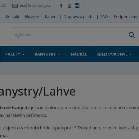
322
ecs@ecs-obaly.cz
s
Kontakt
Novinky
Kariéra
Doprava a platba
FAQ
Podporujeme
V
PALETY
KANYSTRY
NÁDRŽE
KBELÍKY/KONVE
anystry/Lahve
stové kanystry
jsou maloobjemovým obalem pro snadné uchování a
avinářského průmyslu.
 zájem o velkoobchodní spolupráci? Pokud ano, prosím kontaktu
rmací.