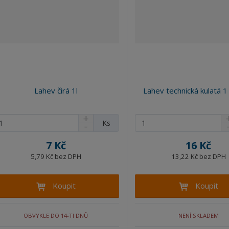
Lahev čirá 1l
Lahev technická kulatá 1 
N
N
Z
Ks
S
S
a
a
m
n
n
v
v
ě
7 Kč
16 Kč
í
í
ý
ý
n
ž
ž
5,79 Kč bez DPH
13,22 Kč bez DPH
š
š
i
i
i
i
i
t
t
t
t
t
Koupit
Koupit
p
m
m
n
n
o
n
n
o
o
o
o
č
OBVYKLE DO 14-TI DNŮ
NENÍ SKLADEM
ž
ž
ž
ž
e