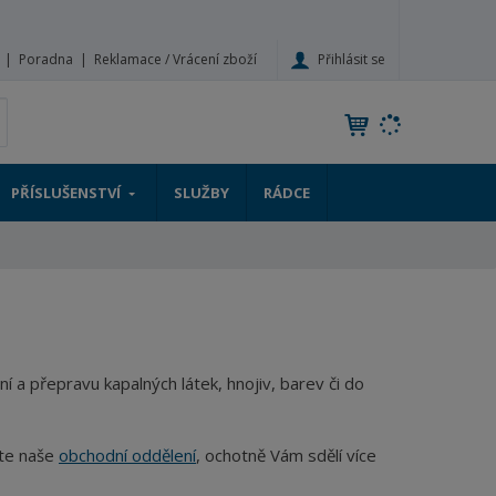
Přihlásit se
Poradna
Reklamace / Vrácení zboží
V
yhledat
y
h
l
PŘÍSLUŠENSTVÍ
SLUŽBY
RÁDCE
e
d
a
t
 přepravu kapalných látek, hnojiv, barev či do
jte naše
obchodní oddělení
, ochotně Vám sdělí více