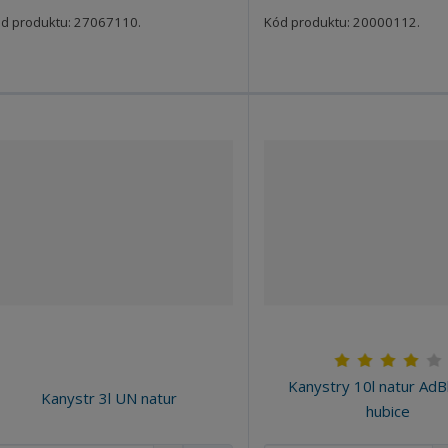
s
s
s
s
t
t
t
t
t
d produktu: 27067110.
Kód produktu: 20000112.
v
v
v
v
í
í
í
í
Kanystry 10l natur AdBl
Kanystr 3l UN natur
hubice