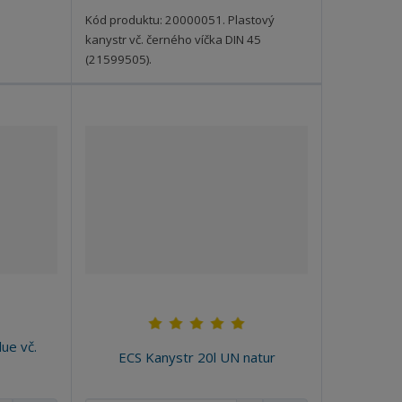
s
s
t
t
t
Kód produktu: 20000051. Plastový
v
v
kanystr vč. černého víčka DIN 45
í
í
(21599505).
ue vč.
ECS Kanystr 20l UN natur