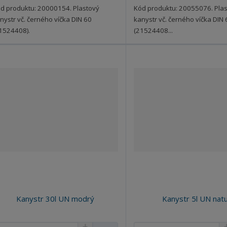
t
t
t
t
d produktu: 20000154. Plastový
Kód produktu: 20055076. Pla
v
v
v
v
nystr vč. černého víčka DIN 60
kanystr vč. černého víčka DIN 
í
í
í
í
1524408).
(21524408...
Kanystr 30l UN modrý
Kanystr 5l UN nat
N
N
Z