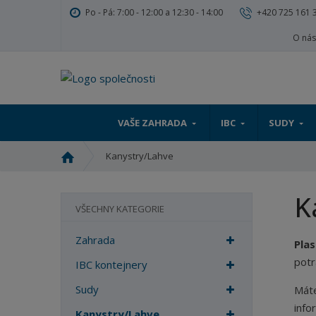
Po - Pá: 7:00 - 12:00 a 12:30 - 14:00
+420 725 161 
O ná
VAŠE ZAHRADA
IBC
SUDY
Ú
Kanystry/Lahve
v
o
K
d
VŠECHNY KATEGORIE
n
í
Zahrada
Pla
s
potr
t
IBC kontejnery
r
Sudy
Máte
a
info
n
Kanystry/Lahve