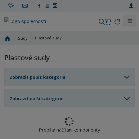
☰
V
y
h
Ú
Plastové sudy
Sudy
l
v
o
e
Plastové sudy
d
d
n
a
í
t
Zobrazit popis kategorie
s
t
r
Zobrazit další kategorie
a
n
a
Probíhá načítání komponenty