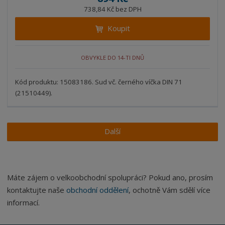
ž
ý
n
738,84 Kč bez DPH
i
š
i
t
i
Koupit
t
m
t
p
n
m
o
o
n
OBVYKLE DO 14-TI DNŮ
ž
o
č
s
ž
e
t
s
Kód produktu: 15083186. Sud vč. černého víčka DIN 71
t
v
t
(21510449).
í
v
í
Další
Máte zájem o velkoobchodní spolupráci? Pokud ano, prosím
kontaktujte naše
obchodní oddělení
, ochotně Vám sdělí více
informací.