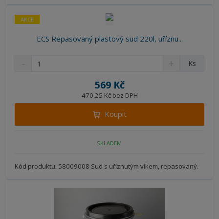
í
v
í
AKCE
ECS Repasovaný plastový sud 220l, uříznu...
S
N
Z
Ks
n
a
m
í
v
ě
569 Kč
ž
ý
n
470,25 Kč bez DPH
i
š
i
t
i
Koupit
t
m
t
p
n
m
o
o
n
SKLADEM
ž
o
č
s
ž
e
t
s
Kód produktu: 58009008 Sud s uříznutým víkem, repasovaný.
t
v
t
í
v
í