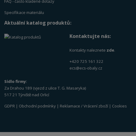
FAQ - často kladené dotazy
Specifikace materiálu
Aktuální katalog produktů:
Kontaktujte nás:
Kontakty naleznete
zde
.
+420 725 161 322
ecs@ecs-obaly.cz
Sídlo firmy:
Za Drahou 189 (vjezd z ulice T. G. Masaryka)
517 21 Týniště nad Orlicí
GDPR
|
Obchodní podmínky
|
Reklamace / Vrácení zboží
|
Cookies