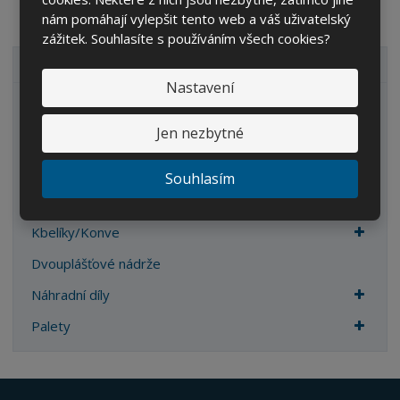
nám pomáhají vylepšit tento web a váš uživatelský
zážitek. Souhlasíte s používáním všech cookies?
VŠECHNY KATEGORIE
Nastavení
Zahrada
Jen nezbytné
IBC kontejnery
Sudy
Souhlasím
Kanystry/Lahve
Kbelíky/Konve
Dvouplášťové nádrže
Náhradní díly
Palety