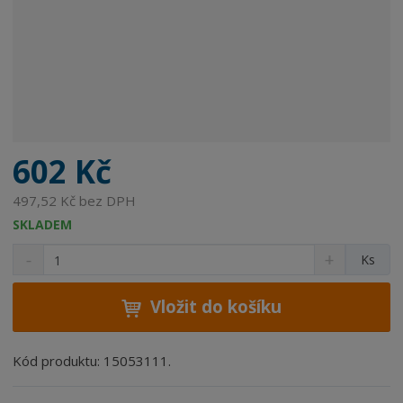
602 Kč
497,52 Kč bez DPH
SKLADEM
S
N
Z
Ks
n
a
m
í
v
ě
ž
ý
Vložit do košíku
n
i
š
i
t
i
t
m
t
Kód produktu: 15053111.
p
n
m
o
o
n