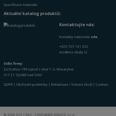
Specifikace materiálu
Aktuální katalog produktů:
Kontaktujte nás:
Kontakty naleznete
zde
.
+420 725 161 322
ecs@ecs-obaly.cz
Sídlo firmy:
Za Drahou 189 (vjezd z ulice T. G. Masaryka)
517 21 Týniště nad Orlicí
GDPR
|
Obchodní podmínky
|
Reklamace / Vrácení zboží
|
Cookies
© 2026, ECS | EKO - CONTAINER SERVICE, s.r.o.