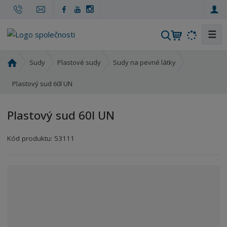
☰
V
y
h
Ú
Sudy
Plastové sudy
Sudy na pevné látky
l
v
o
Plastový sud 60l UN
e
d
d
n
a
Plastový sud 60l UN
í
t
s
Kód produktu:
53111
t
r
a
n
a