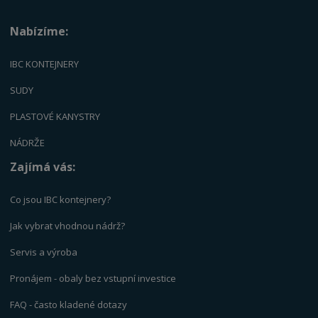
Nabízíme:
IBC KONTEJNERY
SUDY
PLASTOVÉ KANYSTRY
NÁDRŽE
Zajímá vás:
Co jsou IBC kontejnery?
Jak vybrat vhodnou nádrž?
Servis a výrob
a
Pronájem - obaly bez vstupní investice
FAQ - často kladené dotazy