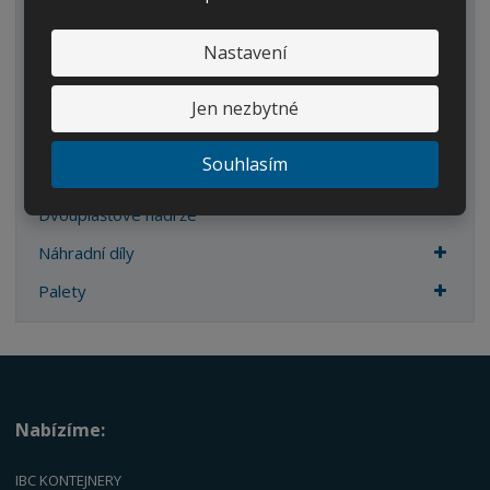
Zahrada
Nastavení
IBC kontejnery
Sudy
Jen nezbytné
Kanystry/Lahve
Souhlasím
Kbelíky/Konve
Dvouplášťové nádrže
Náhradní díly
Palety
Nabízíme:
IBC KONTEJNERY