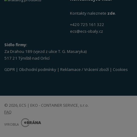
Kontakty naleznete
zde
.
+420 725 161 322
ecs@ecs-obaly.cz
Sídlo firmy:
Za Drahou 189 (vjezd z ulice T. G. Masaryka)
517 21 Týniště nad Orlicí
GDPR
|
Obchodní podmínky
|
Reklamace / Vrácení zboží
|
Cookies
© 2026, ECS | EKO - CONTAINER SERVICE, s.r.o.
FAQ
E
B
VYROBILA
R
Á
N
VISA
MasterCard
Maestro