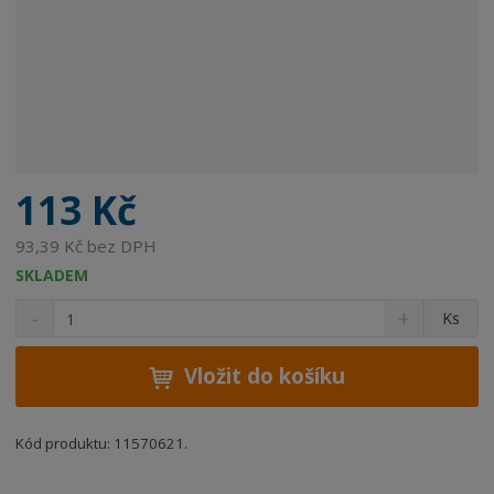
113 Kč
93,39 Kč bez DPH
SKLADEM
S
N
Z
Ks
n
a
m
í
v
ě
ž
ý
Vložit do košíku
n
i
š
i
t
i
t
m
t
Kód produktu: 11570621.
p
n
m
o
o
n