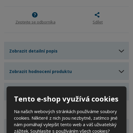
ž
o
č
s
ž
e
t
s
t
v
t
Zeptejte se odborníka
Sdílet
í
v
í
Zobrazit detailní popis
Zobrazit hodnocení produktu
Zobrazit související produkty
Tento e-shop využívá cookies
Na našich webových stránkách používáme soubory
cookies. Některé z nich jsou nezbytné, zatímco jiné
nám pomáhají vylepšit tento web a váš uživatelský
VŠECHNY KATEGORIE
zážitek. Souhlasíte s používáním všech cookies?