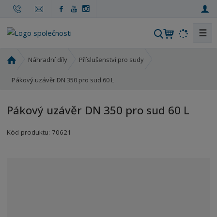
☰
V
y
h
Ú
Náhradní díly
Příslušenství pro sudy
l
v
o
Pákový uzávěr DN 350 pro sud 60 L
e
d
d
n
a
Pákový uzávěr DN 350 pro sud 60 L
í
t
s
Kód produktu:
70621
t
r
a
n
a