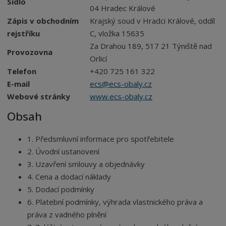
Sídlo
04 Hradec Králové
Zápis v obchodním
Krajský soud v Hradci Králové, oddíl
rejstříku
C, vložka 15635
Za Drahou 189, 517 21 Týniště nad
Provozovna
Orlicí
Telefon
+420 725 161 322
E-mail
ecs@ecs-obaly.cz
Webové stránky
www.ecs-obaly.cz
Obsah
1. Předsmluvní informace pro spotřebitele
2. Úvodní ustanovení
3. Uzavření smlouvy a objednávky
4. Cena a dodací náklady
5. Dodací podmínky
6. Platební podmínky, výhrada vlastnického práva a
práva z vadného plnění