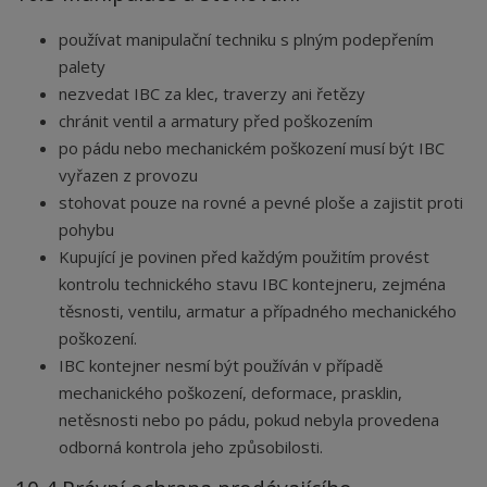
používat manipulační techniku s plným podepřením
palety
nezvedat IBC za klec, traverzy ani řetězy
chránit ventil a armatury před poškozením
po pádu nebo mechanickém poškození musí být IBC
vyřazen z provozu
stohovat pouze na rovné a pevné ploše a zajistit proti
pohybu
Kupující je povinen před každým použitím provést
kontrolu technického stavu IBC kontejneru, zejména
těsnosti, ventilu, armatur a případného mechanického
poškození.
IBC kontejner nesmí být používán v případě
mechanického poškození, deformace, prasklin,
netěsnosti nebo po pádu, pokud nebyla provedena
odborná kontrola jeho způsobilosti.