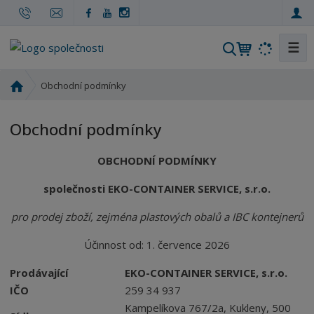
☰
V
y
h
Ú
Obchodní podmínky
l
v
o
e
Obchodní podmínky
d
d
n
a
OBCHODNÍ PODMÍNKY
í
t
s
společnosti EKO-CONTAINER SERVICE, s.r.o.
t
r
pro prodej zboží, zejména plastových obalů a IBC kontejnerů
a
n
Účinnost od: 1. července 2026
a
Prodávající
EKO-CONTAINER SERVICE, s.r.o.
IČO
259 34 937
Kampelíkova 767/2a, Kukleny, 500