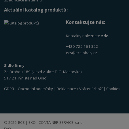
Specifikace materiálu
Aktuální katalog produktů:
Kontaktujte nás:
Kontakty naleznete
zde
.
+420 725 161 322
ecs@ecs-obaly.cz
Sídlo firmy:
Za Drahou 189 (vjezd z ulice T. G. Masaryka)
517 21 Týniště nad Orlicí
GDPR
|
Obchodní podmínky
|
Reklamace / Vrácení zboží
|
Cookies
© 2026, ECS | EKO - CONTAINER SERVICE, s.r.o.
FAQ