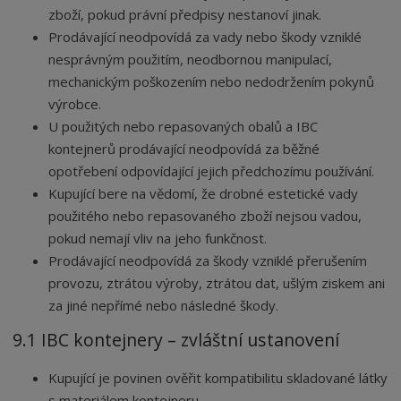
zboží, pokud právní předpisy nestanoví jinak.
Prodávající neodpovídá za vady nebo škody vzniklé
nesprávným použitím, neodbornou manipulací,
mechanickým poškozením nebo nedodržením pokynů
výrobce.
U použitých nebo repasovaných obalů a IBC
kontejnerů prodávající neodpovídá za běžné
opotřebení odpovídající jejich předchozímu používání.
Kupující bere na vědomí, že drobné estetické vady
použitého nebo repasovaného zboží nejsou vadou,
pokud nemají vliv na jeho funkčnost.
Prodávající neodpovídá za škody vzniklé přerušením
provozu, ztrátou výroby, ztrátou dat, ušlým ziskem ani
za jiné nepřímé nebo následné škody.
9.1 IBC kontejnery – zvláštní ustanovení
Kupující je povinen ověřit kompatibilitu skladované látky
s materiálem kontejneru.