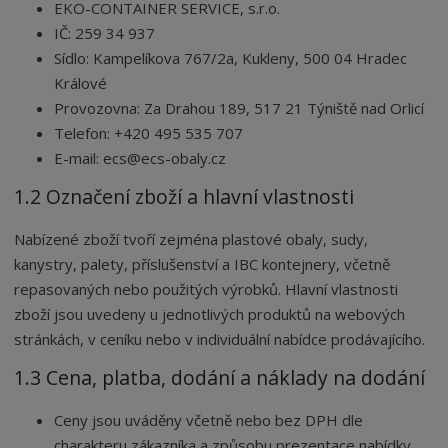
EKO-CONTAINER SERVICE, s.r.o.
IČ: 259 34 937
Sídlo: Kampelíkova 767/2a, Kukleny, 500 04 Hradec
Králové
Provozovna: Za Drahou 189, 517 21 Týniště nad Orlicí
Telefon: +420 495 535 707
E-mail: ecs@ecs-obaly.cz
1.2 Označení zboží a hlavní vlastnosti
Nabízené zboží tvoří zejména plastové obaly, sudy,
kanystry, palety, příslušenství a IBC kontejnery, včetně
repasovaných nebo použitých výrobků. Hlavní vlastnosti
zboží jsou uvedeny u jednotlivých produktů na webových
stránkách, v ceníku nebo v individuální nabídce prodávajícího.
1.3 Cena, platba, dodání a náklady na dodání
Ceny jsou uváděny včetně nebo bez DPH dle
charakteru zákazníka a způsobu prezentace nabídky.