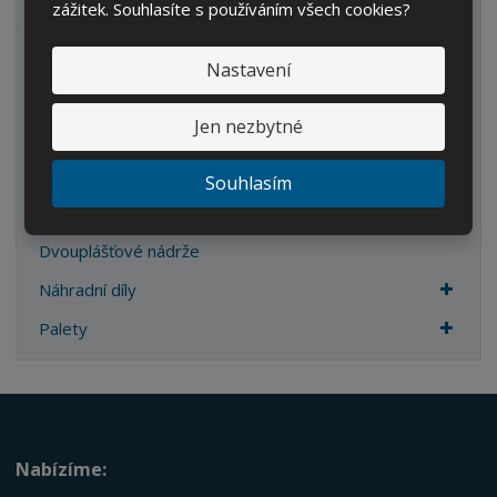
VŠECHNY KATEGORIE
zážitek. Souhlasíte s používáním všech cookies?
Zahrada
Nastavení
IBC kontejnery
Jen nezbytné
Sudy
Kanystry/Lahve
Souhlasím
Kbelíky/Konve
Dvouplášťové nádrže
Náhradní díly
Palety
Nabízíme: