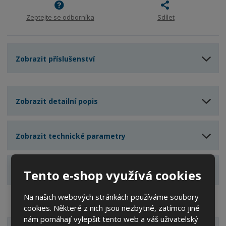
ž
o
č
s
ž
e
Zeptejte se odborníka
Sdílet
t
s
t
v
t
í
v
í
Zobrazit příslušenství
Zobrazit detailní popis
Zobrazit technické parametry
Zobrazit hodnocení produktu
Tento e-shop využívá cookies
Na našich webových stránkách používáme soubory
cookies. Některé z nich jsou nezbytné, zatímco jiné
nám pomáhají vylepšit tento web a váš uživatelský