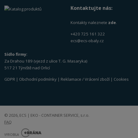
Kontaktujte nás:
Kontakty naleznete
zde
.
+420 725 161 322
ecs@ecs-obaly.cz
Sídlo firmy:
Za Drahou 189 (vjezd z ulice T. G. Masaryka)
517 21 Týniště nad Orlicí
GDPR
|
Obchodní podmínky
|
Reklamace / Vrácení zboží
|
Cookies
© 2026, ECS | EKO - CONTAINER SERVICE, s.r.o.
FAQ
E
B
VYROBILA
R