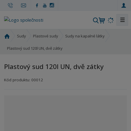
☰
V
y
h
Ú
Sudy
Plastové sudy
Sudy na kapalné látky
l
v
o
Plastový sud 120l UN, dvě zátky
e
d
d
n
a
Plastový sud 120l UN, dvě zátky
í
t
s
Kód produktu:
00012
t
r
a
n
a