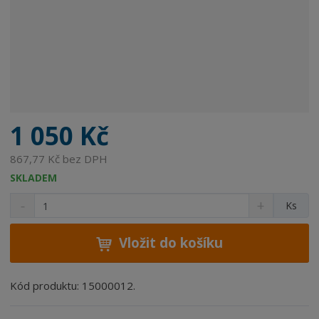
1 050 Kč
867,77 Kč bez DPH
SKLADEM
S
N
Z
Ks
n
a
m
í
v
ě
ž
ý
Vložit do košíku
n
i
š
i
t
i
t
m
t
Kód produktu: 15000012.
p
n
m
o
o
n