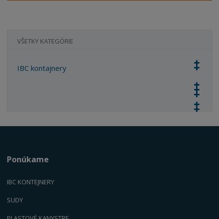
VŠETKY KATEGÓRIE
IBC kontajnery
Ponúkame
IBC KONTEJNERY
SUDY
PLASTOVÉ KANYSTR
E