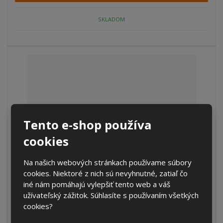
p
n
m
o
o
n
SKLADOM
ž
o
č
s
ž
e
t
s
t
v
t
o
v
o
Tento e-shop používa
cookies
Na našich webových stránkach používame súbory
cookies. Niektoré z nich sú nevyhnutné, zatiaľ čo
S
N
Z
iné nám pomáhajú vylepšiť tento web a váš
Ks
n
a
m
užívateľský zážitok. Súhlasíte s používaním všetkých
í
v
e
€ 4.62
cookies?
ž
ý
n
€ 3.82 bez DPH
i
š