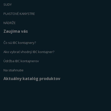
SUDY
PLASTOVÉ KANYSTR
E
NÁDRŽE
Zaujíma vás
Čo sú IBC kontajnery?
Ako vybrať vhodný IBC kontajner?
Údržba IBC kontajnerov
Na stiahnutie
Aktuálny katalóg produktov