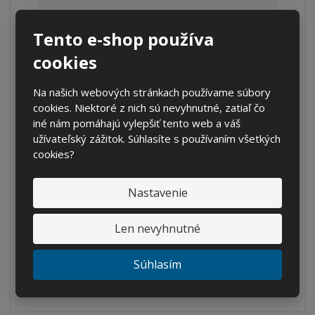
o
Tento e-shop používa
cookies
Na našich webových stránkach používame súbory
cookies. Niektoré z nich sú nevyhnutné, zatiaľ čo
iné nám pomáhajú vylepšiť tento web a váš
užívateľský zážitok. Súhlasíte s používaním všetkých
S
N
cookies?
Z
Ks
n
a
m
í
v
e
€ 1021.13
Nastavenie
ž
ý
n
€ 843.91 bez DPH
i
š
i
t
i
Len nevyhnutné
Kúpiť
ť
m
ť
p
n
m
Súhlasím
o
o
n
ž
o
č
s
ž
e
t
s
t