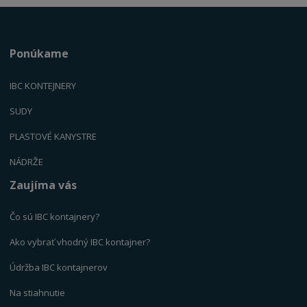
Ponúkame
IBC KONTEJNERY
SUDY
PLASTOVÉ KANYSTR
E
NÁDRŽE
Zaujíma vás
Čo sú IBC kontajnery?
Ako vybrať vhodný IBC kontajner?
Údržba IBC kontajnerov
Na stiahnutie