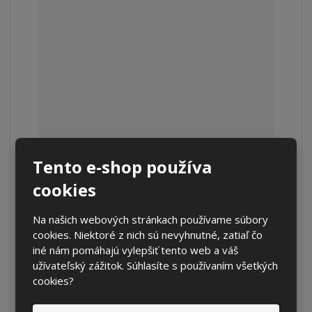
o
S
N
Tento e-shop používa
Z
Ks
n
a
m
cookies
í
v
e
€ 234.65
ž
ý
n
€ 193.93 bez DPH
i
š
Na našich webových stránkach používame súbory
i
t
i
cookies. Niektoré z nich sú nevyhnutné, zatiaľ čo
Kúpiť
ť
m
ť
iné nám pomáhajú vylepšiť tento web a váš
p
n
m
užívateľský zážitok. Súhlasíte s používaním všetkých
o
o
n
cookies?
SKLADOM
ž
o
č
s
ž
e