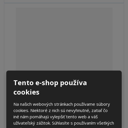
t
s
t
v
t
o
v
o
S
N
Tento e-shop používa
Z
Ks
n
a
m
cookies
í
v
e
€ 172.33
ž
ý
n
€ 142.42 bez DPH
i
š
Na našich webových stránkach používame súbory
i
t
i
cookies. Niektoré z nich sú nevyhnutné, zatiaľ čo
Kúpiť
ť
m
ť
iné nám pomáhajú vylepšiť tento web a váš
p
n
m
užívateľský zážitok. Súhlasíte s používaním všetkých
o
o
n