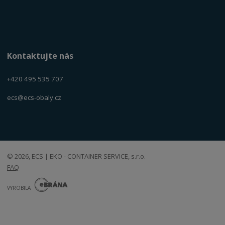
Kontaktujte nás
+420 495 535 707
ecs@ecs-obaly.cz
© 2026, ECS | EKO - CONTAINER SERVICE, s.r.o.
FAQ
E
B
VYROBILA
R
Á
N
VISA
MasterCard
Maestro
A
.
C