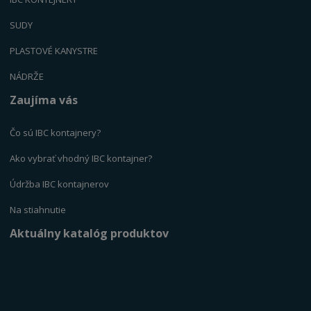
SUDY
PLASTOVÉ KANYSTR
E
NÁDRŽE
Zaujíma vás
Čo sú IBC kontajnery?
Ako vybrať vhodný IBC kontajner?
Údržba IBC kontajnerov
Na stiahnutie
Aktuálny katalóg produktov