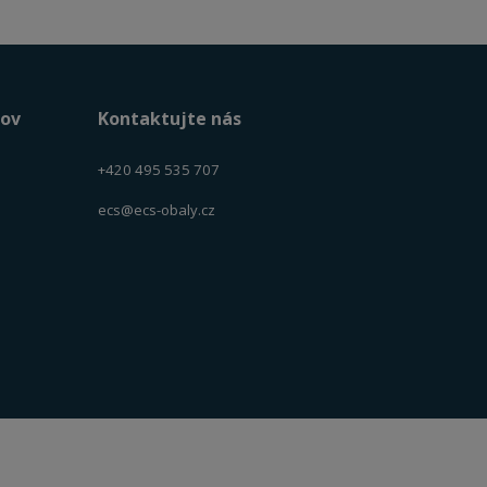
tov
Kontaktujte nás
+420 495 535 707
ecs@ecs-obaly.cz
VISA
MasterCard
Maestro