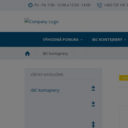
Po - Pá: 7:00 - 12:00 a 12:30 - 14:00
+420 725 161 
VÝHODNÁ PONUKA
IBC KONTEJNERY
Ú
IBC kontajnery
v
o
d
VŠETKY KATEGÓRIE
n
AKC
á
IBC kontajnery
s
t
r
a
n
a