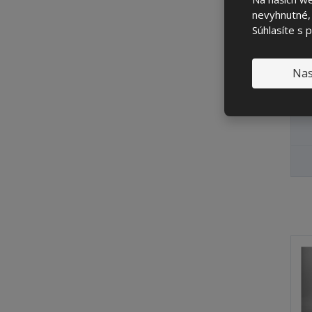
nevyhnutné, 
Súhlasíte s 
Hm
Nas