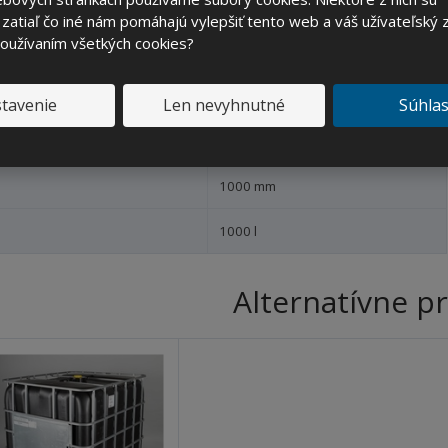
t
t
t
t
zatiaľ čo iné nám pomáhajú vylepšiť tento web a váš užívateľský z
v
v
v
v
používaním všetkých cookies?
otnost
59 kg
o
o
o
o
1165 mm
tavenie
Len nevyhnutné
Súhla
1200 mm
1000 mm
1000 l
Alternatívne p