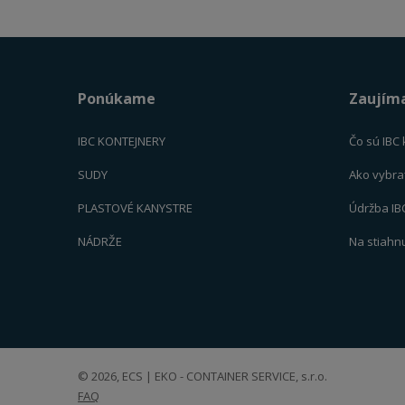
č
e
t
Ponúkame
Zaujím
IBC KONTEJNERY
Čo sú IBC
SUDY
Ako vybra
PLASTOVÉ KANYSTR
E
Údržba IB
NÁDRŽE
Na stiahn
© 2026, ECS | EKO - CONTAINER SERVICE, s.r.o.
FAQ