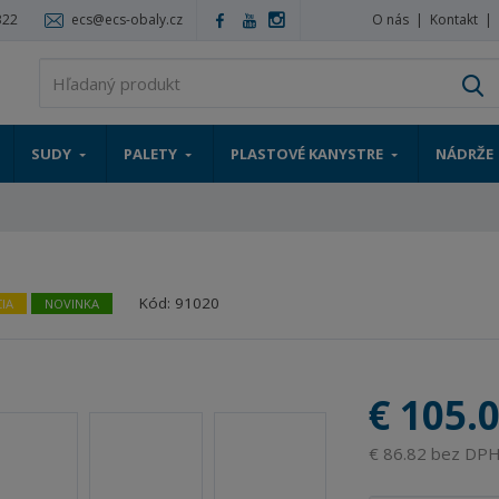
322
ecs@ecs-obaly.cz
O nás
Kontakt
V
SUDY
PALETY
PLASTOVÉ KANYSTRE
NÁDRŽE
Kód:
91020
IA
NOVINKA
€ 105.
€ 86.82 bez DP