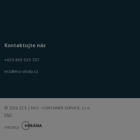
Kontaktujte nás
+420 495 535 707
ecs@ecs-obaly.cz
© 2026, ECS | EKO - CONTAINER SERVICE, s.r.o.
FAQ
E
B
VYROBILA
R
Á
N