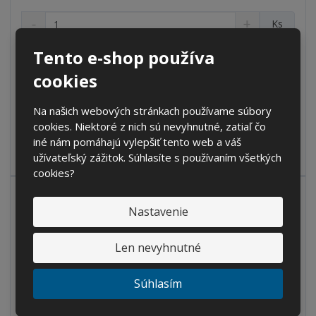
S
N
Z
Ks
n
a
m
í
v
e
€ 1.27
Tento e-shop používa
ž
ý
n
€ 1.05 bez DPH
i
š
cookies
i
t
i
Kúpiť
ť
m
ť
Na našich webových stránkach používame súbory
p
n
m
cookies. Niektoré z nich sú nevyhnutné, zatiaľ čo
o
o
n
SKLADOM
iné nám pomáhajú vylepšiť tento web a váš
ž
o
č
s
ž
užívateľský zážitok. Súhlasíte s používaním všetkých
e
t
s
cookies?
t
v
t
o
v
Nastavenie
o
Len nevyhnutné
Súhlasím