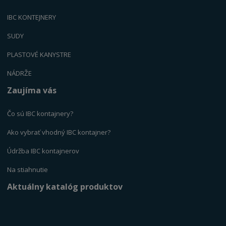
IBC KONTEJNERY
SUDY
PLASTOVÉ KANYSTR
E
NÁDRŽE
Zaujíma vás
Čo sú IBC kontajnery?
Ako vybrať vhodný IBC kontajner?
Údržba IBC kontajnerov
Na stiahnutie
Aktuálny katalóg produktov