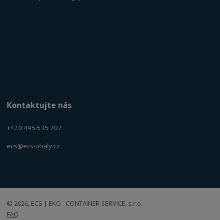
Kontaktujte nás
+420 495 535 707
ecs@ecs-obaly.cz
© 2026, ECS | EKO - CONTAINER SERVICE, s.r.o.
FAQ