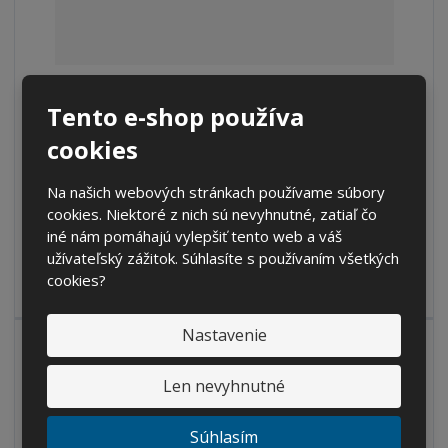
S
N
Z
Ks
Tento e-shop používa
n
a
m
í
v
e
cookies
€ 107.35
ž
ý
n
€ 88.72 bez DPH
i
š
i
t
i
Na našich webových stránkach používame súbory
Kúpiť
ť
m
ť
cookies. Niektoré z nich sú nevyhnutné, zatiaľ čo
p
n
m
iné nám pomáhajú vylepšiť tento web a váš
o
o
n
užívateľský zážitok. Súhlasíte s používaním všetkých
SKLADOM
ž
o
č
cookies?
s
ž
e
t
s
t
v
t
Nastavenie
NAJPREDÁVANEJŠIE
o
v
o
NOVINKA
Len nevyhnutné
Súhlasím