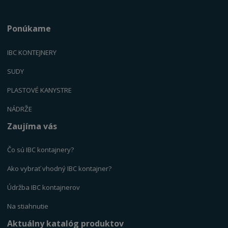
Ponúkame
IBC KONTEJNERY
SUDY
PLASTOVÉ KANYSTR
E
NÁDRŽE
Zaujíma vás
Čo sú IBC kontajnery?
Ako vybrať vhodný IBC kontajner?
Údržba IBC kontajnerov
Na stiahnutie
Aktuálny katalóg produktov