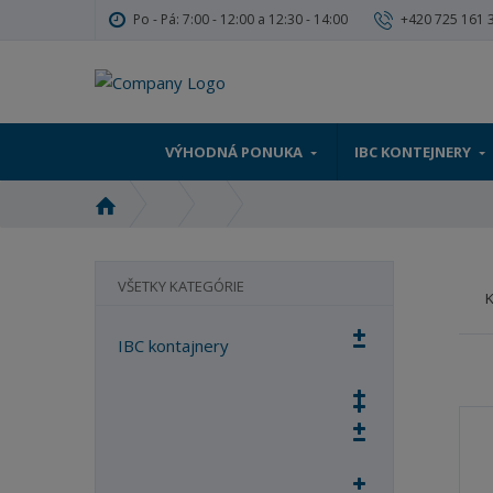
Po - Pá: 7:00 - 12:00 a 12:30 - 14:00
+420 725 161 
VÝHODNÁ PONUKA
IBC KONTEJNERY
Ú
v
o
d
VŠETKY KATEGÓRIE
n
á
IBC kontajnery
s
t
r
a
n
a