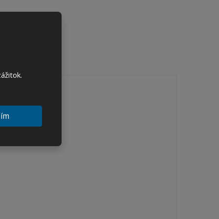
e
ážitok.
sím