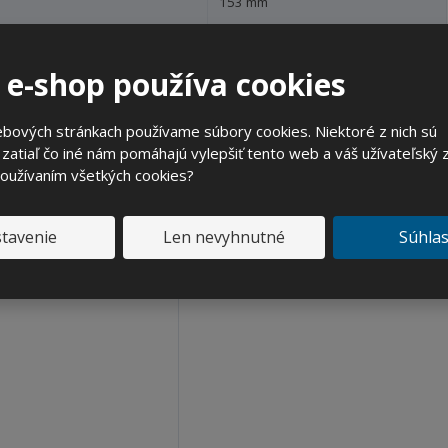
153 mm
2.5 l
 e-shop používa cookies
Súvisiac
bových stránkach používame súbory cookies. Niektoré z nich sú
zatiaľ čo iné nám pomáhajú vylepšiť tento web a váš užívateľský z
používaním všetkých cookies?
tavenie
Len nevyhnutné
Súhla