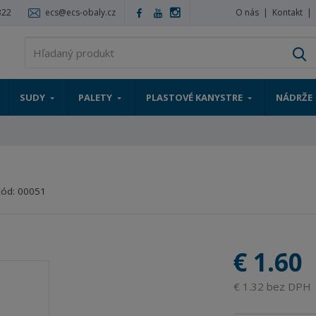
322
ecs@ecs-obaly.cz
O nás
Kontakt
V
SUDY
PALETY
PLASTOVÉ KANYSTRE
NÁDRŽE
Kód:
00051
€ 1.60
€ 1.32 bez DPH