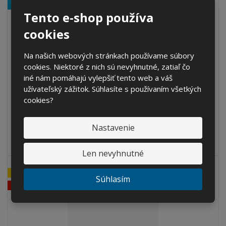
v
t
NAJPREDÁVANEJŠIE
Tento e-shop používa
o
v
o
cookies
€ 96.84
Na našich webových stránkach používame súbory
cookies. Niektoré z nich sú nevyhnutné, zatiaľ čo
Cena bez DPH € 80.03
S
N
iné nám pomáhajú vylepšiť tento web a váš
Z
Ks
n
a
užívateľský zážitok. Súhlasíte s používaním všetkých
m
í
v
cookies?
e
ž
ý
n
Kúpiť
i
š
i
t
i
Nastavenie
ť
SKLADOM
m
ť
p
n
m
Len nevyhnutné
o
o
n
ž
o
č
AKCIA
s
ž
Súhlasím
e
VÝPREDAJ
t
s
t
v
t
o
v
o