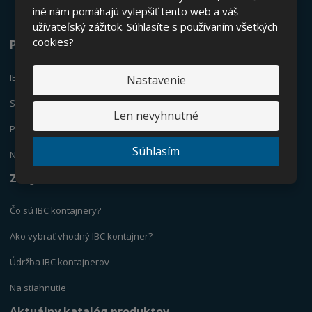
iné nám pomáhajú vylepšiť tento web a váš
užívateľský zážitok. Súhlasíte s používaním všetkých
cookies?
Ponúkame
IBC KONTEJNERY
Nastavenie
SUDY
Len nevyhnutné
PLASTOVÉ KANYSTR
E
Súhlasím
NÁDRŽE
Zaujíma vás
Čo sú IBC kontajnery?
Ako vybrať vhodný IBC kontajner?
Údržba IBC kontajnerov
Na stiahnutie
Aktuálny katalóg produktov