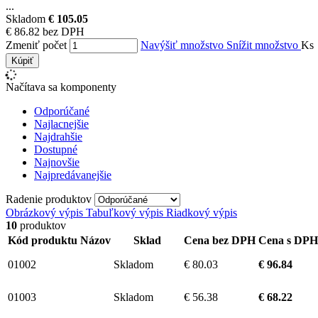
...
Skladom
€ 105.05
€ 86.82 bez DPH
Zmeniť počet
Navýšiť množstvo
Snížit množstvo
Ks
Kúpiť
Načítava sa komponenty
Odporúčané
Najlacnejšie
Najdrahšie
Dostupné
Najnovšie
Najpredávanejšie
Radenie produktov
Obrázkový výpis
Tabuľkový výpis
Riadkový výpis
10
produktov
Kód produktu
Názov
Sklad
Cena bez DPH
Cena s DPH
01002
Skladom
€ 80.03
€ 96.84
01003
Skladom
€ 56.38
€ 68.22