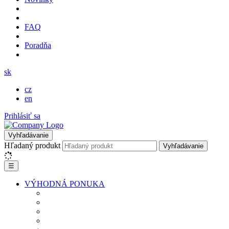
FAQ
Poradňa
sk
cz
en
Prihlásiť sa
Vyhľadávanie
Hľadaný produkt
Vyhľadávanie
☰
VÝHODNÁ PONUKA