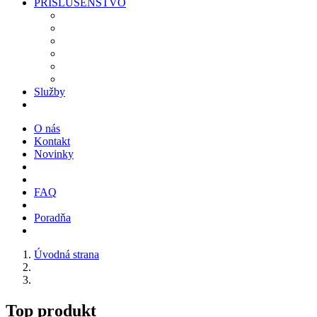
PRÍSLUŠENSTVO
Služby
O nás
Kontakt
Novinky
FAQ
Poradňa
Úvodná strana
Top produkt