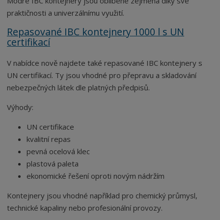
Modré IBC kontejnery jsou oblíbené zejména díky své
praktičnosti a univerzálnímu využití.
Repasované IBC kontejnery 1000 l s UN
certifikací
V nabídce nově najdete také repasované IBC kontejnery s
UN certifikací. Ty jsou vhodné pro přepravu a skladování
nebezpečných látek dle platných předpisů.
Výhody:
UN certifikace
kvalitní repas
pevná ocelová klec
plastová paleta
ekonomické řešení oproti novým nádržím
Kontejnery jsou vhodné například pro chemický průmysl,
technické kapaliny nebo profesionální provozy.