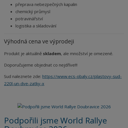
přeprava nebezpečných kapalin
chemický průmysl
potravinářství
logistika a skladování
Výhodná cena ve výprodeji
Produkt je aktuálně
skladem
, ale množství je omezené.
Doporučujeme objednat co nejdříve!!!
Sud naleznete zde:
https://www.ecs-obaly.cz/plastovy-sud-
220l-un-dve-zatky-x
Podpořili jsme World Rallye