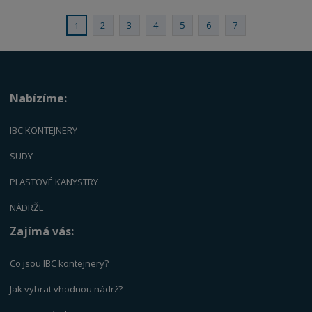
2
3
4
5
6
7
1
Nabízíme:
IBC KONTEJNERY
SUDY
PLASTOVÉ KANYSTRY
NÁDRŽE
Zajímá vás:
Co jsou IBC kontejnery?
Jak vybrat vhodnou nádrž?