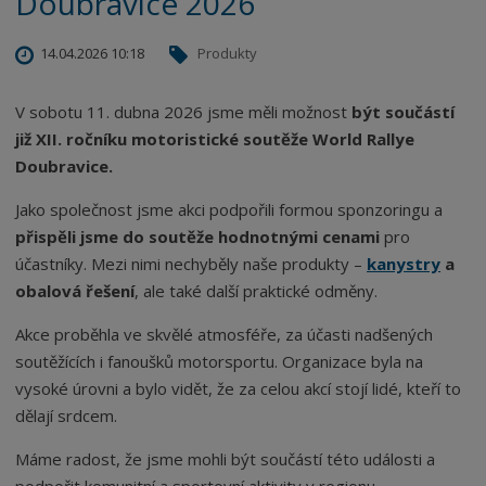
Doubravice 2026
14.04.2026 10:18
Produkty
V sobotu 11. dubna 2026 jsme měli možnost
být součástí
již XII. ročníku motoristické soutěže World Rallye
Doubravice.
Jako společnost jsme akci podpořili formou sponzoringu a
přispěli jsme do soutěže hodnotnými cenami
pro
účastníky. Mezi nimi nechyběly naše produkty –
kanystry
a
obalová řešení
, ale také další praktické odměny.
Akce proběhla ve skvělé atmosféře, za účasti nadšených
soutěžících i fanoušků motorsportu. Organizace byla na
vysoké úrovni a bylo vidět, že za celou akcí stojí lidé, kteří to
dělají srdcem.
Máme radost, že jsme mohli být součástí této události a
podpořit komunitní a sportovní aktivity v regionu.