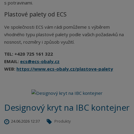
s potravinami.
Plastové palety od ECS
Ve společnosti ECS vám rádi pomůžeme s výběrem
vhodného typu plastové palety podle vašich požadavků na
nosnost, rozměry i způsob využití.
TEL: +420 725 161 322
EMAIL:
ecs@ecs-obaly.cz
WEB:
https://www.ecs-obaly.cz/plastove-palety
Designový kryt na IBC kontejner
24.06.2026 12:37
Produkty