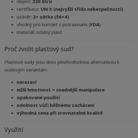
objem:
220 litrů
certifikace:
UN X (nejvyšší třída nebezpečnosti)
uzávěr:
2× zátka (56×4)
vhodný pro kontakt s potravinami (
FDA
)
materiál: odolný plast
Proč zvolit plastový sud?
Plastové sudy jsou dnes plnohodnotnou alternativou k
ocelovým variantám:
nerezaví
nižší hmotnost = snadnější manipulace
opakované použití
odolnost vůči běžnému zacházení
výhodná cena při srovnatelné kvalitě
Využití