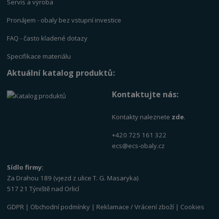
Servis a výrob
a
Pronájem - obaly bez vstupní investice
FAQ - často kladené dotazy
Specifikace materiálu
Aktuální katalog produktů:
Kontaktujte nás:
Kontakty naleznete
zde
.
+420 725 161 322
ecs@ecs-obaly.cz
Sídlo firmy:
Za Drahou 189 (vjezd z ulice T. G. Masaryka)
517 21 Týniště nad Orlicí
GDPR
|
Obchodní podmínky
|
Reklamace / Vrácení zboží
|
Cookies