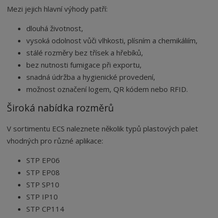
Mezi jejich hlavní výhody patří:
dlouhá životnost,
vysoká odolnost vůči vlhkosti, plísním a chemikáliím,
stálé rozměry bez třísek a hřebíků,
bez nutnosti fumigace při exportu,
snadná údržba a hygienické provedení,
možnost označení logem, QR kódem nebo RFID.
Široká nabídka rozměrů
V sortimentu ECS naleznete několik typů plastových palet
vhodných pro různé aplikace:
STP EP06
STP EP08
STP SP10
STP IP10
STP CP114