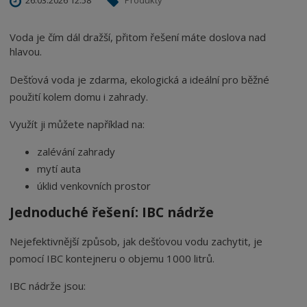
26.03.2026 12:58
Produkty
Voda je čím dál dražší, přitom řešení máte doslova nad
hlavou.
Dešťová voda je zdarma, ekologická a ideální pro běžné
použití kolem domu i zahrady.
Využít ji můžete například na:
zalévání zahrady
mytí auta
úklid venkovních prostor
Jednoduché řešení: IBC nádrže
Nejefektivnější způsob, jak dešťovou vodu zachytit, je
pomocí IBC kontejneru o objemu 1000 litrů.
IBC nádrže jsou: