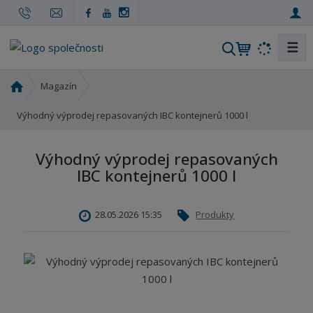
☰
V
y
h
Ú
Magazín
l
v
o
Výhodný výprodej repasovaných IBC kontejnerů 1000 l
e
d
d
n
a
Výhodný výprodej repasovaných
í
t
IBC kontejnerů 1000 l
s
t
r
28.05.2026 15:35
Produkty
a
n
a