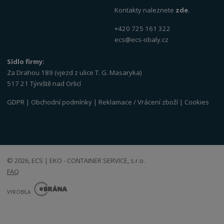
Kontakty naleznete
zde
.
+420 725 161 322
ecs@ecs-obaly.cz
Sídlo firmy:
Za Drahou 189 (vjezd z ulice T. G. Masaryka)
517 21 Týniště nad Orlicí
GDPR
|
Obchodní podmínky
|
Reklamace / Vrácení zboží
|
Cookies
© 2026, ECS | EKO - CONTAINER SERVICE, s.r.o.
FAQ
E
B
VYROBILA
R
Á
N
VISA
MasterCard
Maestro
A
.