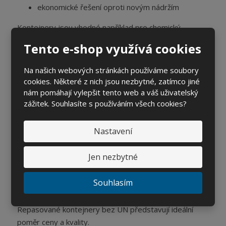
ekonomické řešení oproti novým nádržím
Kontejnery jsou vhodné například pro chemický
průmysl, technické kapaliny nebo profesionální
Tento e-shop využívá cookies
provozy.
Repasované IBC kontejnery bez UN
Na našich webových stránkách používáme soubory
cookies. Některé z nich jsou nezbytné, zatímco jiné
nám pomáhají vylepšit tento web a váš uživatelský
Pro běžné využití nabízíme také variantu bez UN
zážitek. Souhlasíte s používáním všech cookies?
certifikace. Jedná se o cenově velmi výhodné řešení
například pro:
Nastavení
užitkovou vodu
dešťovou vodu
Jen nezbytné
technické kapaliny
zahrady a stavby
Souhlasím
průmyslové provozy
Repasované kontejnery bez UN představují ideální
poměr ceny a kvality.