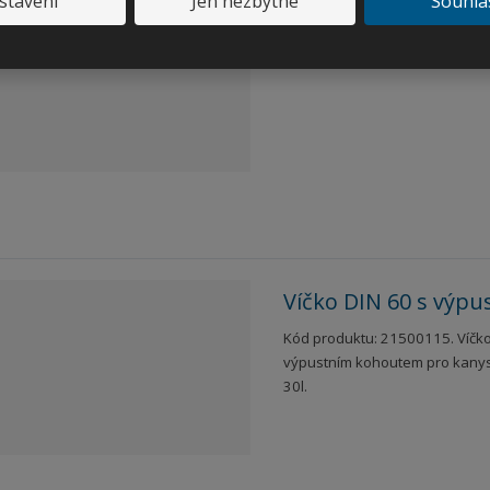
stavení
Jen nezbytné
Souhla
Víčko DIN 45 s odv
Kód produktu: 21599002.
Víčko DIN 60 s výp
Kód produktu: 21500115. Víčko
výpustním kohoutem pro kanyst
30l.