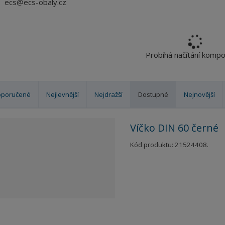
ecs@ecs-obaly.cz
Probíhá načítání komp
oporučené
Nejlevnější
Nejdražší
Dostupné
Nejnovější
Víčko DIN 60 černé
Kód produktu: 21524408.