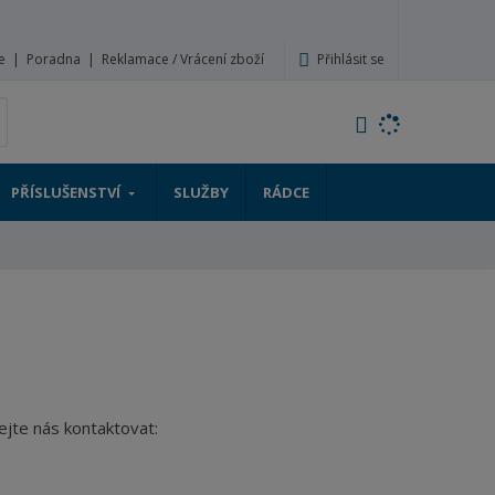
Přihlásit se
e
Poradna
Reklamace / Vrácení zboží
V
yhledat
y
h
l
PŘÍSLUŠENSTVÍ
SLUŽBY
RÁDCE
e
d
a
t
hejte nás kontaktovat: