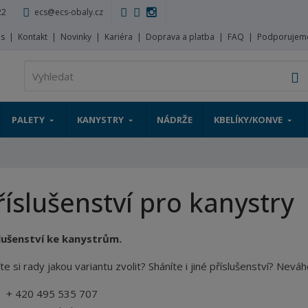
22
ecs@ecs-obaly.cz
ás
Kontakt
Novinky
Kariéra
Doprava a platba
FAQ
Podporujem
V
PALETY
KANYSTRY
NÁDRŽE
KBELÍKY/KONVE
říslušenství pro kanystry
lušenství ke kanystrům.
te si rady jakou variantu zvolit? Sháníte i jiné příslušenství? Nevá
+ 420 495 535 707