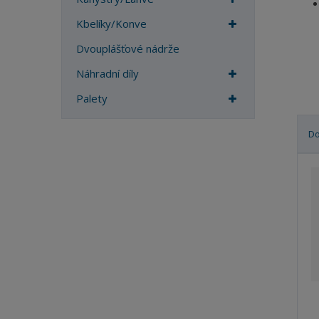
a
Kbelíky/Konve
Dvouplášťové nádrže
Náhradní díly
Palety
D
Ř
a
z
e
n
í
p
r
o
d
u