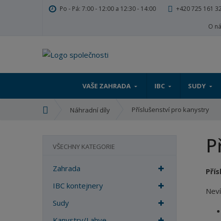
Po - Pá: 7:00 - 12:00 a 12:30 - 14:00
+420 725 161 3
O n
VAŠE ZAHRADA
IBC
SUDY
Ú
Příslušenství pro kanystry
Náhradní díly
v
o
P
d
VŠECHNY KATEGORIE
n
í
Zahrada
Přís
s
t
IBC kontejnery
Neví
r
Sudy
a
n
Kanystry/Lahve