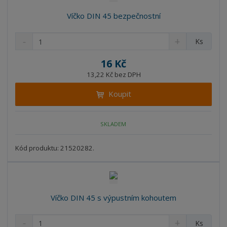
Víčko DIN 45 bezpečnostní
S
N
Z
Ks
n
a
m
í
v
ě
16 Kč
ž
ý
n
13,22 Kč bez DPH
i
š
i
t
i
Koupit
t
m
t
p
n
m
o
o
n
SKLADEM
ž
o
č
s
ž
e
t
s
Kód produktu: 21520282.
t
v
t
í
v
í
Víčko DIN 45 s výpustním kohoutem
S
N
Z
Ks