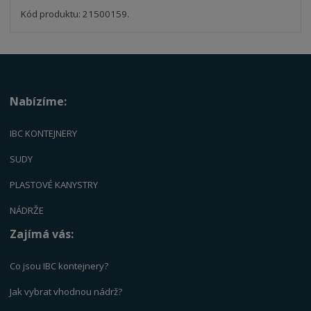
s
ž
t
s
Kód produktu: 21500159.
t
v
t
í
v
í
Nabízíme:
IBC KONTEJNERY
SUDY
PLASTOVÉ KANYSTRY
NÁDRŽE
Zajímá vás:
Co jsou IBC kontejnery?
Jak vybrat vhodnou nádrž?