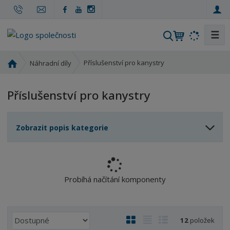
☰
V
y
h
Ú
Příslušenství pro kanystry
Náhradní díly
l
v
o
e
Příslušenství pro kanystry
d
d
n
a
í
t
Zobrazit popis kategorie
s
t
r
a
n
Probíhá načítání komponenty
a
Ř
O
T
Ř
12
položek
a