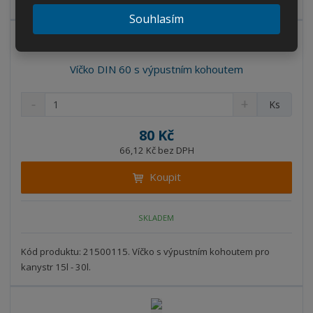
t
s
Kód produktu: 21599002.
t
v
t
Souhlasím
í
v
í
Víčko DIN 60 s výpustním kohoutem
S
N
Z
Ks
n
a
m
í
v
ě
80 Kč
ž
ý
n
66,12 Kč bez DPH
i
š
i
t
i
Koupit
t
m
t
p
n
m
o
o
n
SKLADEM
ž
o
č
s
ž
e
t
s
Kód produktu: 21500115. Víčko s výpustním kohoutem pro
t
v
t
kanystr 15l - 30l.
í
v
í