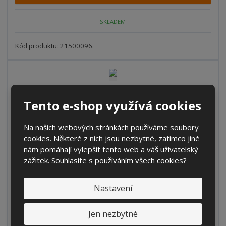
p
n
m
o
o
n
SKLADEM
ž
o
č
s
ž
e
t
s
Kód produktu: 21500096.
t
v
t
í
v
í
Víčko DIN 45 s odvzdušněním červené
Tento e-shop využívá cookies
S
N
Z
Ks
n
a
Na našich webových stránkách používáme soubory
m
í
v
cookies. Některé z nich jsou nezbytné, zatímco jiné
ě
16 Kč
ž
ý
nám pomáhají vylepšit tento web a váš uživatelský
n
13,22 Kč bez DPH
i
š
zážitek. Souhlasíte s používáním všech cookies?
i
t
i
Koupit
t
m
t
p
n
m
Nastavení
o
o
n
SKLADEM
ž
o
č
Jen nezbytné
s
ž
e