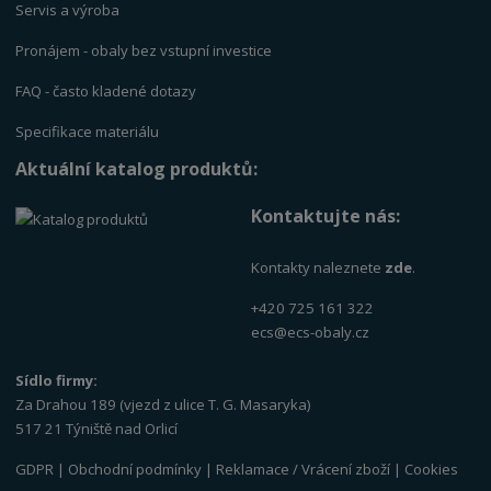
Servis a výrob
a
Pronájem - obaly bez vstupní investice
FAQ - často kladené dotazy
Specifikace materiálu
Aktuální katalog produktů:
Kontaktujte nás:
Kontakty naleznete
zde
.
+420 725 161 322
ecs@ecs-obaly.cz
Sídlo firmy:
Za Drahou 189 (vjezd z ulice T. G. Masaryka)
517 21 Týniště nad Orlicí
GDPR
|
Obchodní podmínky
|
Reklamace / Vrácení zboží
|
Cookies