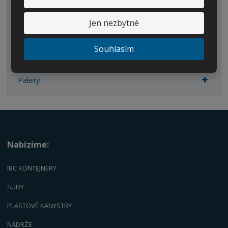
Kanystry/Lahve
Jen nezbytné
Kbelíky/Konve
Dvouplášťové nádrže
Souhlasím
Náhradní díly
Palety
Nabízíme:
IBC KONTEJNERY
SUDY
PLASTOVÉ KANYSTRY
NÁDRŽE