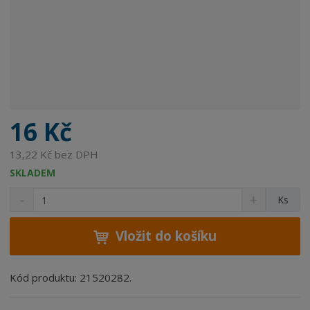
16 Kč
13,22 Kč bez DPH
SKLADEM
S
N
Z
Ks
n
a
m
í
v
ě
ž
ý
Vložit do košíku
n
i
š
i
t
i
t
m
t
Kód produktu: 21520282.
p
n
m
o
o
n