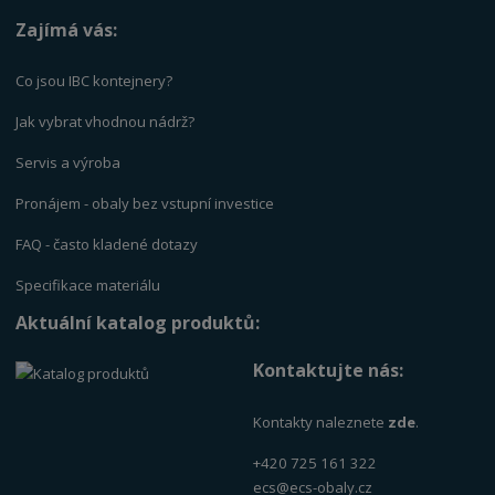
Zajímá vás:
Co jsou IBC kontejnery?
Jak vybrat vhodnou nádrž?
Servis a výrob
a
Pronájem - obaly bez vstupní investice
FAQ - často kladené dotazy
Specifikace materiálu
Aktuální katalog produktů:
Kontaktujte nás:
Kontakty naleznete
zde
.
+420 725 161 322
ecs@ecs-obaly.cz