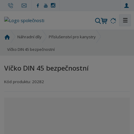
☰
V
y
h
Ú
Náhradní díly
Příslušenství pro kanystry
l
v
o
Víčko DIN 45 bezpečnostní
e
d
d
n
a
Víčko DIN 45 bezpečnostní
í
t
s
Kód produktu:
20282
t
r
a
n
a