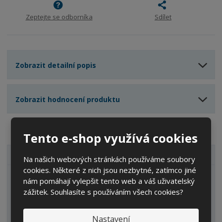
ž
o
č
s
ž
e
Zeptejte se odborníka
Sdílet
t
s
t
v
t
í
v
í
Zobrazit detailní popis
Zobrazit hodnocení produktu
Tento e-shop využívá cookies
VŠECHNY KATEGORIE
Na našich webových stránkách používáme soubory
cookies. Některé z nich jsou nezbytné, zatímco jiné
Zahrada
nám pomáhají vylepšit tento web a váš uživatelský
zážitek. Souhlasíte s používáním všech cookies?
IBC kontejnery
Sudy
Nastavení