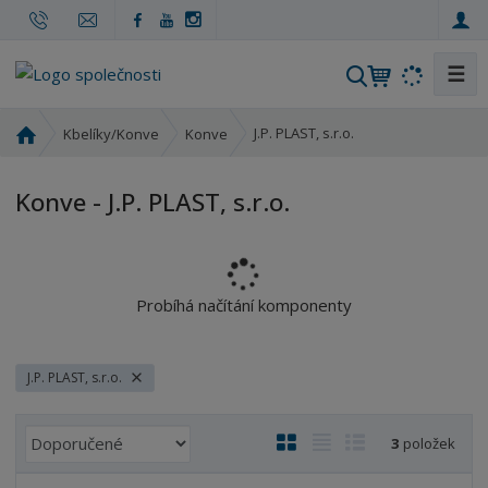
☰
V
y
h
Ú
J.P. PLAST, s.r.o.
Kbelíky/Konve
Konve
l
v
o
e
Konve - J.P. PLAST, s.r.o.
d
d
n
a
í
t
s
t
Probíhá načítání komponenty
r
a
n
J.P. PLAST, s.r.o.
a
Ř
O
T
Ř
3
položek
a
b
a
á
z