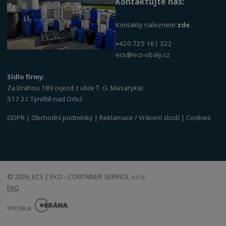
Kontaktujte nás:
Kontakty naleznete
zde
.
+420 725 161 322
ecs@ecs-obaly.cz
Sídlo firmy:
Za Drahou 189 (vjezd z ulice T. G. Masaryka)
517 21 Týniště nad Orlicí
GDPR
|
Obchodní podmínky
|
Reklamace / Vrácení zboží
|
Cookies
© 2026, ECS | EKO - CONTAINER SERVICE, s.r.o.
FAQ
E
B
VYROBILA
R
Á
N