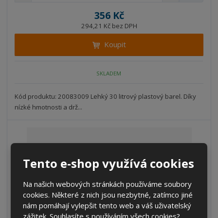
m
í
v
ě
356 Kč
ž
ý
n
294,21 Kč bez DPH
i
š
i
t
i
Koupit
t
m
t
p
n
m
o
o
n
SKLADEM
ž
o
č
s
ž
e
t
s
Kód produktu: 20083009 Lehký 30 litrový plastový barel. Díky
t
v
t
nízké hmotnosti a drž...
í
v
í
Tento e-shop využívá cookies
Na našich webových stránkách používáme soubory
cookies. Některé z nich jsou nezbytné, zatímco jiné
nám pomáhají vylepšit tento web a váš uživatelský
zážitek. Souhlasíte s používáním všech cookies?