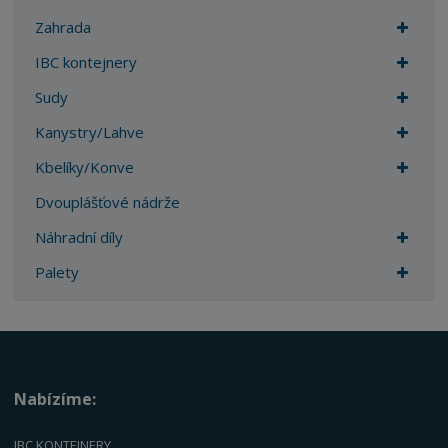
Zahrada
IBC kontejnery
Sudy
Kanystry/Lahve
Kbelíky/Konve
Dvouplášťové nádrže
Náhradní díly
Palety
Nabízíme:
IBC KONTEJNERY