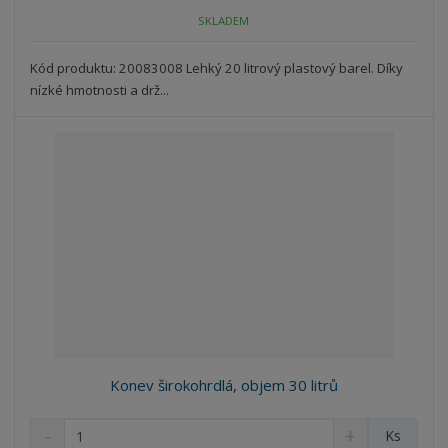
o
o
n
SKLADEM
ž
o
č
s
ž
e
t
s
Kód produktu: 20083008 Lehký 20 litrový plastový barel. Díky
t
v
t
nízké hmotnosti a drž...
í
v
í
Konev širokohrdlá, objem 30 litrů
S
N
Z
Ks
n
a