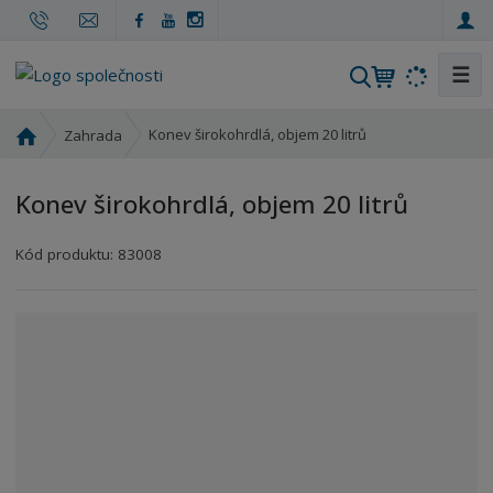
☰
V
y
h
Ú
Konev širokohrdlá, objem 20 litrů
Zahrada
l
v
o
e
Konev širokohrdlá, objem 20 litrů
d
d
n
a
í
Kód produktu:
83008
t
s
t
r
a
n
a