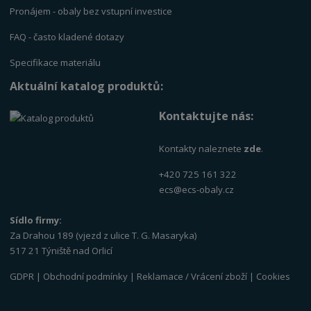
Pronájem - obaly bez vstupní investice
FAQ - často kladené dotazy
Specifikace materiálu
Aktuální katalog produktů:
Kontaktujte nás:
Kontakty naleznete
zde
.
+420 725 161 322
ecs@ecs-obaly.cz
Sídlo firmy:
Za Drahou 189 (vjezd z ulice T. G. Masaryka)
517 21 Týniště nad Orlicí
GDPR
|
Obchodní podmínky
|
Reklamace / Vrácení zboží
|
Cookies