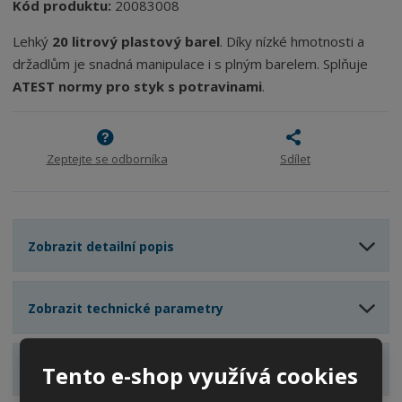
m
t
Kód produktu:
20083008
p
n
m
o
o
n
Lehký
20 litrový plastový barel
. Díky nízké hmotnosti a
ž
o
č
držadlům je snadná manipulace i s plným barelem. Splňuje
s
ž
e
ATEST normy pro styk s potravinami
.
t
s
t
v
t
í
v
í
Zeptejte se odborníka
Sdílet
Zobrazit detailní popis
Zobrazit technické parametry
Tento e-shop využívá cookies
Zobrazit hodnocení produktu