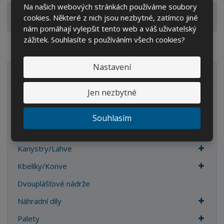
Na našich webových stránkách používáme soubory
Zobrazit související produkty
cookies. Některé z nich jsou nezbytné, zatímco jiné
nám pomáhají vylepšit tento web a váš uživatelský
zážitek. Souhlasíte s používáním všech cookies?
Nastavení
VŠECHNY KATEGORIE
Jen nezbytné
Zahrada
IBC kontejnery
Souhlasím
Sudy
Kanystry/Lahve
Kbelíky/Konve
Dvouplášťové nádrže
Náhradní díly
Palety