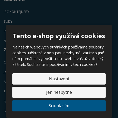
IBC KONTEJNERY
SUDY
PLASTOVÉ KANYSTRY
Tento e-shop využívá cookies
NÁDRŽE
Na našich webových stránkách používáme soubory
Zajímá vás:
cookies. Některé z nich jsou nezbytné, zatímco jiné
nám pomáhají vylepšit tento web a váš uživatelský
Co jsou IBC kontejnery?
zážitek. Souhlasíte s používáním všech cookies?
Jak vybrat vhodnou nádrž?
Nastavení
Servis a výrob
a
Pronájem - obaly bez vstupní investice
Jen nezbytné
FAQ - často kladené dotazy
Souhlasím
Specifikace materiálu