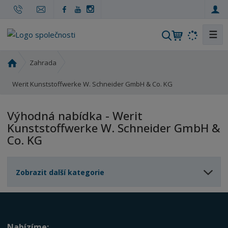
☰
V
y
h
Ú
Zahrada
l
v
o
Werit Kunststoffwerke W. Schneider GmbH & Co. KG
e
d
d
n
a
Výhodná nabídka - Werit
í
t
Kunststoffwerke W. Schneider GmbH &
s
Co. KG
t
r
a
Zobrazit další kategorie
n
a
Nabízíme: