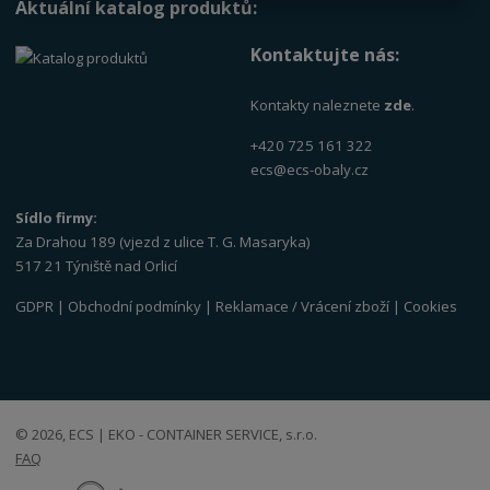
Aktuální katalog produktů:
Kontaktujte nás:
Kontakty naleznete
zde
.
+420 725 161 322
ecs@ecs-obaly.cz
Sídlo firmy:
Za Drahou 189 (vjezd z ulice T. G. Masaryka)
517 21 Týniště nad Orlicí
GDPR
|
Obchodní podmínky
|
Reklamace / Vrácení zboží
|
Cookies
© 2026, ECS | EKO - CONTAINER SERVICE, s.r.o.
FAQ
E