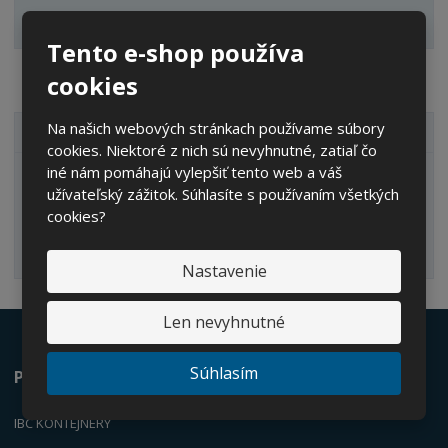
v
t
Zobraziť hodnotenie produktu
o
v
o
Tento e-shop používa
cookies
Na našich webových stránkach používame súbory
VŠETKY KATEGÓRIE
cookies. Niektoré z nich sú nevyhnutné, zatiaľ čo
iné nám pomáhajú vylepšiť tento web a váš
IBC kontajnery
užívateľský zážitok. Súhlasíte s používaním všetkých
cookies?
Nastavenie
Len nevyhnutné
Súhlasím
Ponúkame
IBC KONTEJNERY