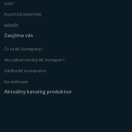
SUDY
PLASTOVÉ KANYSTR
E
NÁDRŽE
Zaujíma vás
Čo sú IBC kontajnery?
Ako vybrať vhodný IBC kontajner?
Údržba IBC kontajnerov
Na stiahnutie
Aktuálny katalóg produktov