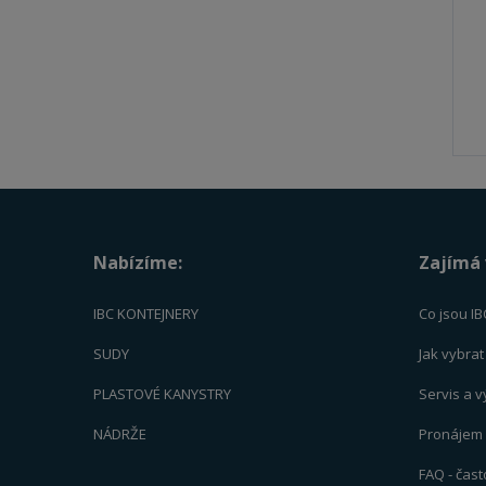
Nabízíme:
Zajímá 
IBC KONTEJNERY
Co jsou IB
SUDY
Jak vybra
PLASTOVÉ KANYSTRY
Servis a 
NÁDRŽE
Pronájem -
FAQ - čas