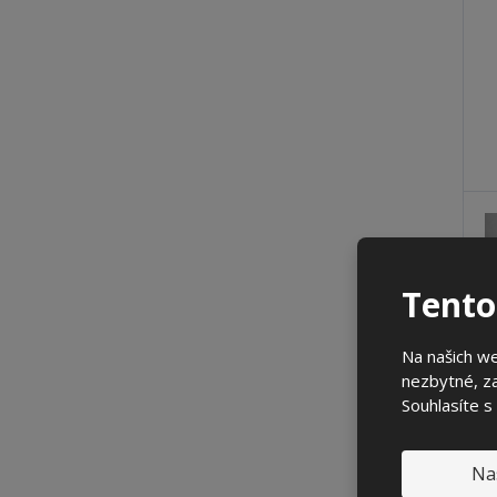
Tento
Na našich w
nezbytné, za
Souhlasíte s
Na