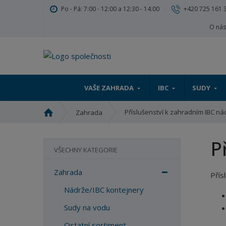
Po - Pá: 7:00 - 12:00 a 12:30 - 14:00
+420 725 161 
O ná
VAŠE ZAHRADA
IBC
SUDY
Ú
Příslušenství k zahradním IBC ná
Zahrada
v
o
P
d
VŠECHNY KATEGORIE
n
í
Zahrada
Přís
s
t
Nádrže/IBC kontejnery
r
Sudy na vodu
a
n
Ostatní sortiment