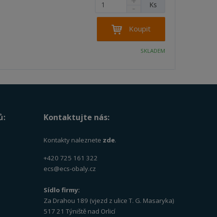
v
N
v
Z
Ks
S
í
a
í
m
n
v
ě
í
ý
Koupit
n
ž
š
i
i
i
SKLADEM
t
t
t
p
m
m
n
o
n
o
o
č
ž
ž
e
s
s
t
t
t
ů:
Kontaktujte nás:
v
v
í
í
Kontakty naleznete
zde
.
+420 725 161 322
ecs@ecs-obaly.cz
Sídlo firmy:
Za Drahou 189 (vjezd z ulice T. G. Masaryka)
517 21 Týniště nad Orlicí