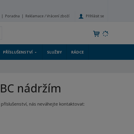
Přihlásit se
Poradna
Reklamace / Vrácení zboží
V
yhledat
y
h
l
PŘÍSLUŠENSTVÍ
SLUŽBY
RÁDCE
e
d
a
t
 IBC nádržím
 příslušenství, nás neváhejte kontaktovat: