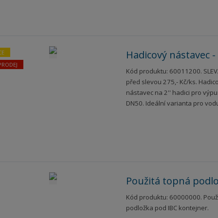
Hadicový nástavec -
CE
PRODEJ
Kód produktu: 60011200. SLEV
před slevou 275,- Kč/ks. Hadic
nástavec na 2'' hadici pro výpu
DN50. Ideální varianta pro vod
Použitá topná podl
Kód produktu: 60000000. Použ
podložka pod IBC kontejner.