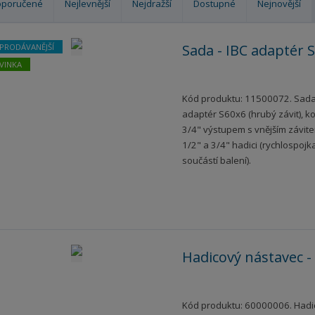
oporučené
Nejlevnější
Nejdražší
Dostupné
Nejnovější
Sada - IBC adaptér
JPRODÁVANĚJŠÍ
VINKA
Kód produktu: 11500072. Sada 
adaptér S60x6 (hrubý závit), k
3/4" výstupem s vnějším závit
1/2" a 3/4" hadici (rychlospojk
součástí balení).
Hadicový nástavec -
Kód produktu: 60000006. Hadi