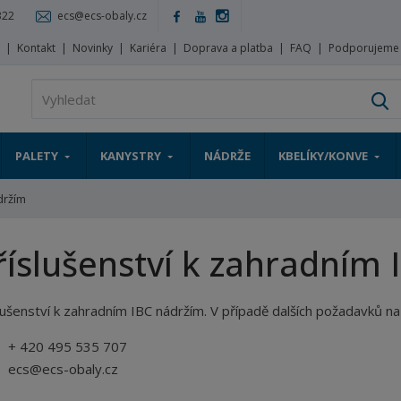
322
ecs@ecs-obaly.cz
s
Kontakt
Novinky
Kariéra
Doprava a platba
FAQ
Podporujeme
V
PALETY
KANYSTRY
NÁDRŽE
KBELÍKY/KONVE
držím
říslušenství k zahradním
lušenství k zahradním IBC nádržím. V případě dalších požadavků na
+ 420 495 535 707
ecs@ecs-obaly.cz