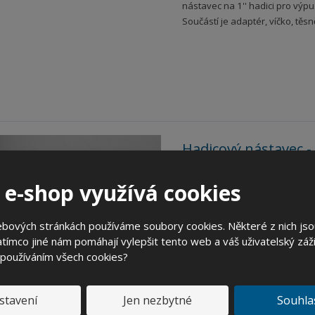
nástavec na 1'' hadici pro výp
Součástí je adaptér, víčko, těsn
Hadicový nástavec -
Kód produktu: 60000121. Hadi
 e-shop využívá cookies
nástavec na 2'' hadici pro výp
Součástí je adaptér, víčko, těsn
ebových stránkách používáme soubory cookies. Některé z nich jso
tímco jiné nám pomáhají vylepšit tento web a váš uživatelský záži
 používáním všech cookies?
stavení
Jen nezbytné
Souhla