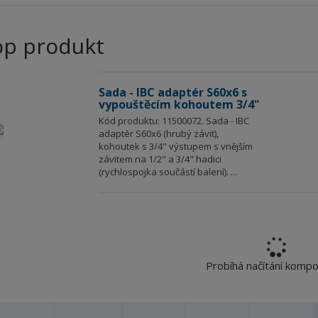
op produkt
Sada - IBC adaptér S60x6 s
vypouštěcím kohoutem 3/4"
Kód produktu: 11500072. Sada - IBC
adaptér S60x6 (hrubý závit),
kohoutek s 3/4" výstupem s vnějším
závitem na 1/2" a 3/4" hadici
(rychlospojka součástí balení). ...
Probíhá načítání komp