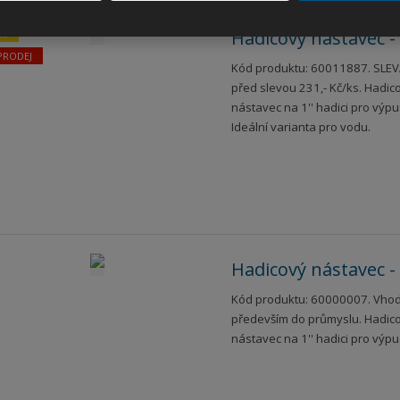
Hadicový nástavec -
CE
PRODEJ
Kód produktu: 60011887. SLEV
před slevou 231,- Kč/ks. Hadic
nástavec na 1'' hadici pro výp
Ideální varianta pro vodu.
Hadicový nástavec -
Kód produktu: 60000007. Vho
především do průmyslu. Hadic
nástavec na 1'' hadici pro výp