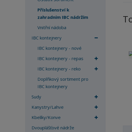
a
Příslušenství k
T
zahradním IBC nádržím
Vnitřní nádoba
IBC kontejnery
IBC kontejnery - nové
IBC kontejnery - repas
IBC kontejnery - reko
Doplňkový sortiment pro
IBC kontejnery
Sudy
Kanystry/Lahve
Kbelíky/Konve
Dvouplášťové nádrže