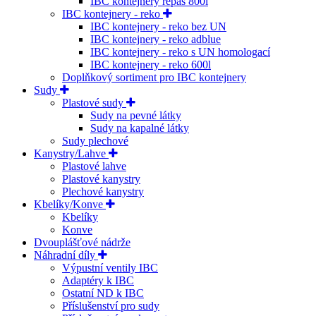
IBC kontejnery repas 800l
IBC kontejnery - reko
IBC kontejnery - reko bez UN
IBC kontejnery - reko adblue
IBC kontejnery - reko s UN homologací
IBC kontejnery - reko 600l
Doplňkový sortiment pro IBC kontejnery
Sudy
Plastové sudy
Sudy na pevné látky
Sudy na kapalné látky
Sudy plechové
Kanystry/Lahve
Plastové lahve
Plastové kanystry
Plechové kanystry
Kbelíky/Konve
Kbelíky
Konve
Dvouplášťové nádrže
Náhradní díly
Výpustní ventily IBC
Adaptéry k IBC
Ostatní ND k IBC
Příslušenství pro sudy