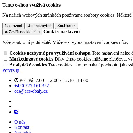
Tento e-shop využívá cookies
Na našich webových stránkách používáme soubory cookies. Některé z n
Nastavení
Jen nezbytné
Souhlasím
Cookies nastavení
Zavřít cookie lištu
Vaše soukromí je důležité. Můžete si vybrat nastavení cookies níže.
Cookies nezbytné pro využívání e-shopu
Toto nastavení nelze 
Marketingové cookies
Díky těmto cookies můžeme zlepšovat výko
Analytické cookies
Tyto cookies nám pomáhají pochopit, jak e-s
Potvrzuji
Po - Pá: 7:00 - 12:00 a 12:30 - 14:00
+420 725 161 322
ecs@ecs-obaly.cz
O nás
Kontakt
Novinky