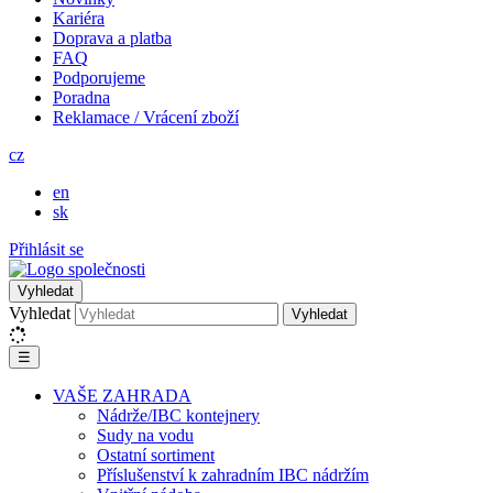
Kariéra
Doprava a platba
FAQ
Podporujeme
Poradna
Reklamace / Vrácení zboží
cz
en
sk
Přihlásit se
Vyhledat
Vyhledat
Vyhledat
☰
VAŠE ZAHRADA
Nádrže/IBC kontejnery
Sudy na vodu
Ostatní sortiment
Příslušenství k zahradním IBC nádržím