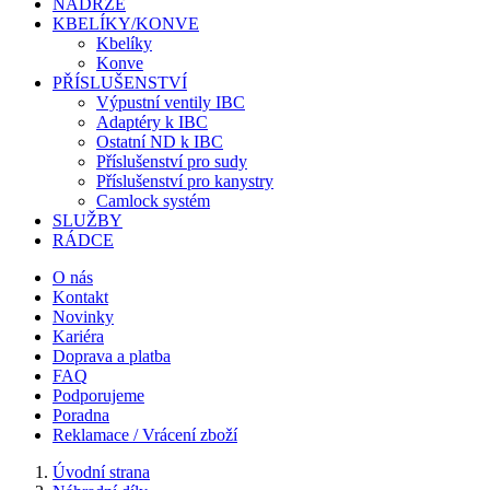
NÁDRŽE
KBELÍKY/KONVE
Kbelíky
Konve
PŘÍSLUŠENSTVÍ
Výpustní ventily IBC
Adaptéry k IBC
Ostatní ND k IBC
Příslušenství pro sudy
Příslušenství pro kanystry
Camlock systém
SLUŽBY
RÁDCE
O nás
Kontakt
Novinky
Kariéra
Doprava a platba
FAQ
Podporujeme
Poradna
Reklamace / Vrácení zboží
Úvodní strana