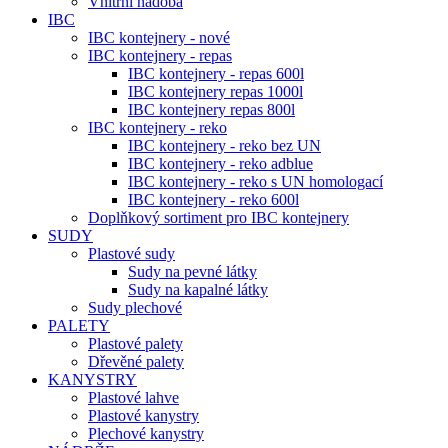
Vnitřní nádoba
IBC
IBC kontejnery - nové
IBC kontejnery - repas
IBC kontejnery - repas 600l
IBC kontejnery repas 1000l
IBC kontejnery repas 800l
IBC kontejnery - reko
IBC kontejnery - reko bez UN
IBC kontejnery - reko adblue
IBC kontejnery - reko s UN homologací
IBC kontejnery - reko 600l
Doplňkový sortiment pro IBC kontejnery
SUDY
Plastové sudy
Sudy na pevné látky
Sudy na kapalné látky
Sudy plechové
PALETY
Plastové palety
Dřevěné palety
KANYSTRY
Plastové lahve
Plastové kanystry
Plechové kanystry