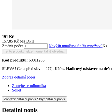
191 Kč
157,85 Kč bez DPH
Změnit počet
Navýšit množství
Snížit množství
Ks
Tento produkt nelze momentálně objednat
Kód produktu:
60011286.
SLEVA! Cena před slevou 277,- Kč/ks.
Hadicový nástavec na deš
Zobraz detailní popis
Zeptejte se odborníka
Sdílet
Zobrazit detailní popis
Skrýt detailní popis
Detailní popis