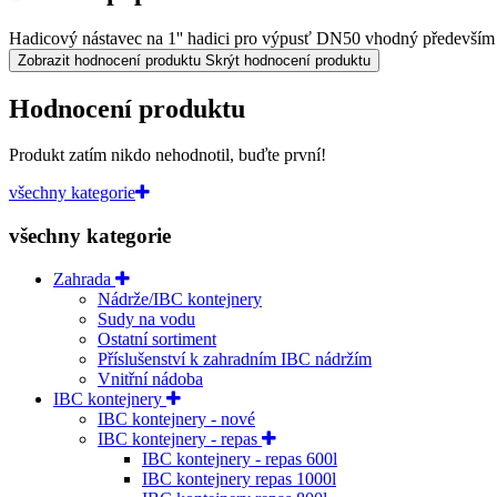
Hadicový nástavec na 1'' hadici pro výpusť DN50 vhodný především na
Zobrazit hodnocení produktu
Skrýt hodnocení produktu
Hodnocení produktu
Produkt zatím nikdo nehodnotil, buďte první!
všechny kategorie
všechny kategorie
Zahrada
Nádrže/IBC kontejnery
Sudy na vodu
Ostatní sortiment
Příslušenství k zahradním IBC nádržím
Vnitřní nádoba
IBC kontejnery
IBC kontejnery - nové
IBC kontejnery - repas
IBC kontejnery - repas 600l
IBC kontejnery repas 1000l