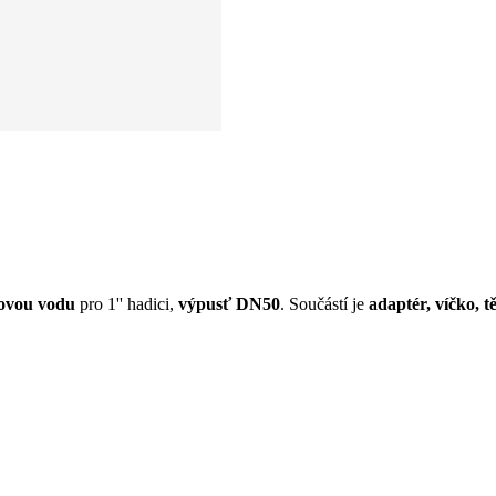
ťovou vodu
pro 1'' hadici,
výpusť DN50
. Součástí je
adaptér, víčko, t