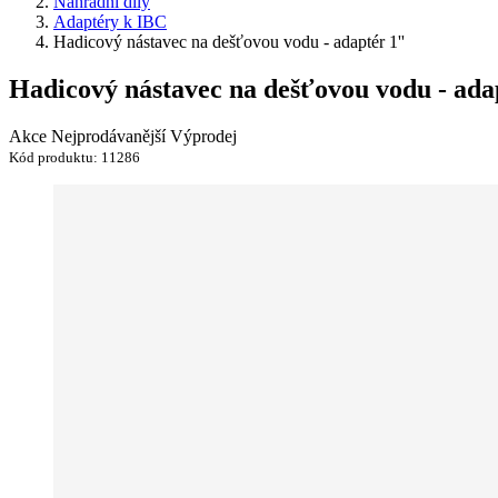
Náhradní díly
Adaptéry k IBC
Hadicový nástavec na dešťovou vodu - adaptér 1''
Hadicový nástavec na dešťovou vodu - adap
Akce
Nejprodávanější
Výprodej
Kód produktu:
11286