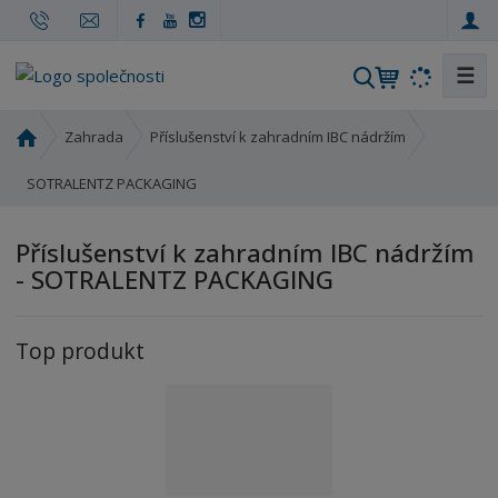
☰
V
y
h
Ú
Zahrada
Příslušenství k zahradním IBC nádržím
l
v
o
SOTRALENTZ PACKAGING
e
d
d
n
a
Příslušenství k zahradním IBC nádržím
í
t
- SOTRALENTZ PACKAGING
s
t
r
Top produkt
a
n
a