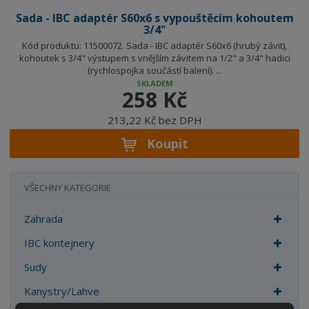
Sada - IBC adaptér S60x6 s vypouštěcím kohoutem
3/4"
Kód produktu: 11500072. Sada - IBC adaptér S60x6 (hrubý závit),
kohoutek s 3/4" výstupem s vnějším závitem na 1/2" a 3/4" hadici
(rychlospojka součástí balení). ...
SKLADEM
258 Kč
213,22 Kč bez DPH
Koupit
VŠECHNY KATEGORIE
Zahrada
IBC kontejnery
Sudy
Kanystry/Lahve