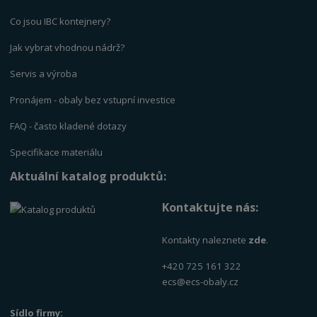
Co jsou IBC kontejnery?
Jak vybrat vhodnou nádrž?
Servis a výrob
a
Pronájem - obaly bez vstupní investice
FAQ - často kladené dotazy
Specifikace materiálu
Aktuální katalog produktů:
Kontaktujte nás:
Kontakty naleznete
zde
.
+420 725 161 322
ecs@ecs-obaly.cz
Sídlo firmy: