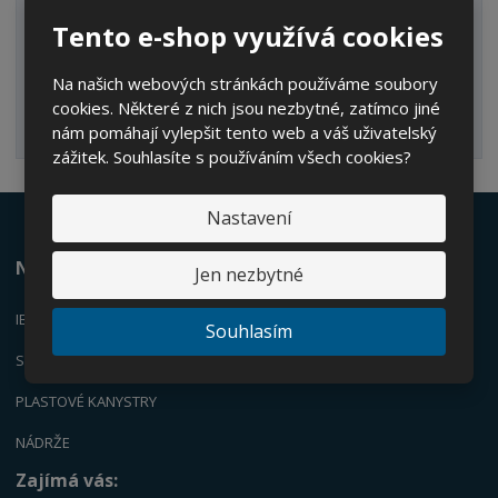
Kbelíky/Konve
Tento e-shop využívá cookies
Dvouplášťové nádrže
Na našich webových stránkách používáme soubory
Náhradní díly
cookies. Některé z nich jsou nezbytné, zatímco jiné
Palety
nám pomáhají vylepšit tento web a váš uživatelský
zážitek. Souhlasíte s používáním všech cookies?
Nastavení
Nabízíme:
Jen nezbytné
IBC KONTEJNERY
Souhlasím
SUDY
PLASTOVÉ KANYSTRY
NÁDRŽE
Zajímá vás: