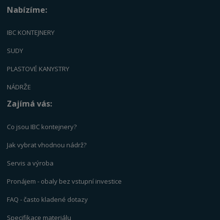
Nabízíme:
IBC KONTEJNERY
SUDY
PLASTOVÉ KANYSTRY
NÁDRŽE
Zajímá vás:
Co jsou IBC kontejnery?
Jak vybrat vhodnou nádrž?
Servis a výrob
a
Pronájem - obaly bez vstupní investice
FAQ - často kladené dotazy
Specifikace materiálu