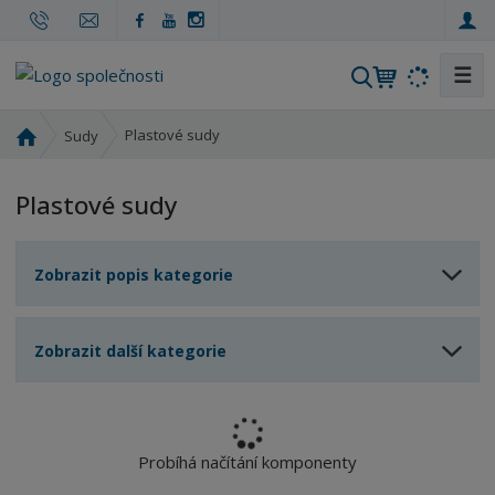
☰
V
y
h
Ú
Plastové sudy
Sudy
l
v
o
e
Plastové sudy
d
d
n
a
í
t
Zobrazit popis kategorie
s
t
r
Zobrazit další kategorie
a
n
a
Probíhá načítání komponenty