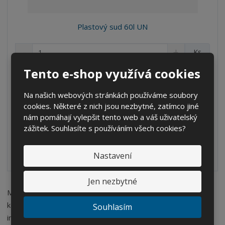
Plastový sud 60l UN
S
N
Z
Ks
n
a
m
í
v
Tento e-shop využívá cookies
ě
602 Kč
ž
ý
n
497,52 Kč bez DPH
i
š
i
Na našich webových stránkách používáme soubory
t
i
Koupit
t
cookies. Některé z nich jsou nezbytné, zatímco jiné
m
t
p
n
m
nám pomáhají vylepšit tento web a váš uživatelský
o
o
n
zážitek. Souhlasíte s používáním všech cookies?
SKLADEM
ž
o
č
s
ž
e
Nastavení
t
s
Kód produktu: 15053111.
t
v
t
í
v
Jen nezbytné
í
Máte zájem o velkoobchodní spolupráci? Pokud ano, prosím
kontaktujte naše
obchodní oddělení
, ochotně Vám sdělí více
Souhlasím
informací.