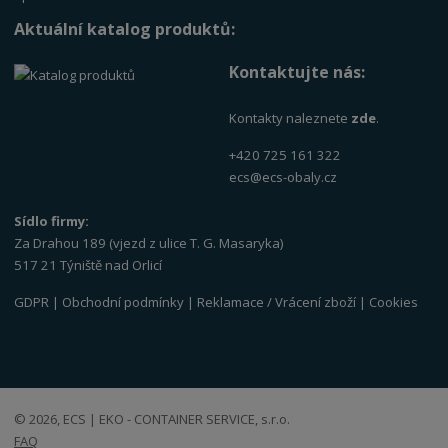
Aktuální katalog produktů:
Kontaktujte nás:
Kontakty naleznete
zde
.
+420 725 161 322
ecs@ecs-obaly.cz
Sídlo firmy:
Za Drahou 189 (vjezd z ulice T. G. Masaryka)
517 21 Týniště nad Orlicí
GDPR
|
Obchodní podmínky
|
Reklamace / Vrácení zboží
|
Cookies
© 2026, ECS | EKO - CONTAINER SERVICE, s.r.o.
FAQ