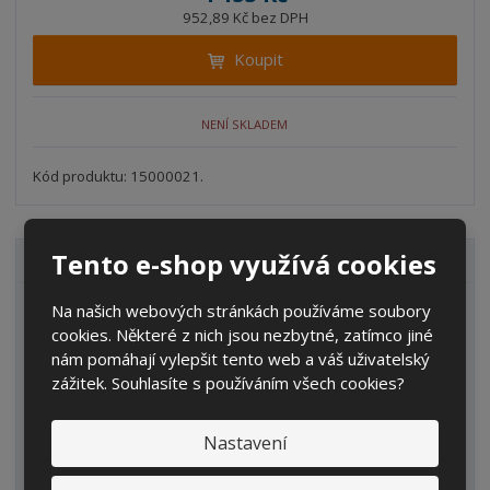
ž
ý
n
952,89 Kč bez DPH
i
š
i
t
i
Koupit
t
m
t
p
n
m
o
o
n
NENÍ SKLADEM
ž
o
č
s
ž
e
t
s
Kód produktu: 15000021.
t
v
t
í
v
í
Tento e-shop využívá cookies
VŠECHNY KATEGORIE
Na našich webových stránkách používáme soubory
Zahrada
cookies. Některé z nich jsou nezbytné, zatímco jiné
IBC kontejnery
nám pomáhají vylepšit tento web a váš uživatelský
zážitek. Souhlasíte s používáním všech cookies?
Sudy
Kanystry/Lahve
Nastavení
Kbelíky/Konve