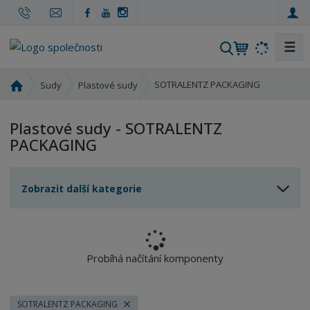
☰
V
y
h
Ú
SOTRALENTZ PACKAGING
Sudy
Plastové sudy
l
v
o
e
Plastové sudy - SOTRALENTZ
d
d
PACKAGING
n
a
í
t
s
Zobrazit další kategorie
t
r
a
n
a
Probíhá načítání komponenty
SOTRALENTZ PACKAGING