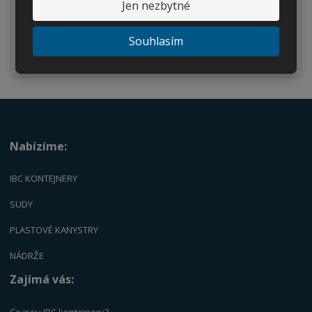
Jen nezbytné
Dvouplášťové nádrže
Náhradní díly
Souhlasím
Palety
Nabízíme:
IBC KONTEJNERY
SUDY
PLASTOVÉ KANYSTRY
NÁDRŽE
Zajímá vás:
Co jsou IBC kontejnery?