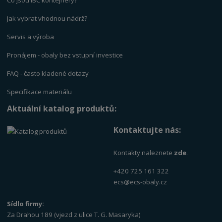
Jak vybrat vhodnou nádrž?
Servis a výrob
a
Pronájem - obaly bez vstupní investice
FAQ - často kladené dotazy
Specifikace materiálu
Aktuální katalog produktů:
Kontaktujte nás:
Kontakty naleznete
zde
.
+420 725 161 322
ecs@ecs-obaly.cz
Sídlo firmy:
Za Drahou 189 (vjezd z ulice T. G. Masaryka)