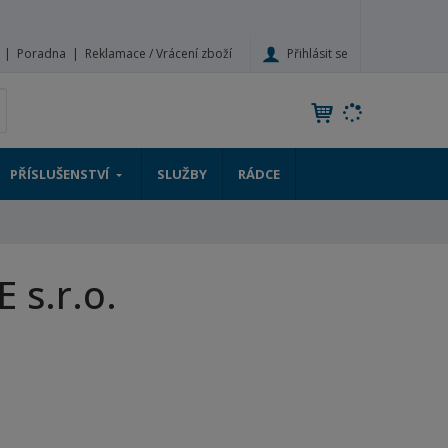
Přihlásit se
Poradna
Reklamace / Vrácení zboží
V
yhledat
y
h
l
PŘÍSLUŠENSTVÍ
SLUŽBY
RÁDCE
e
d
a
t
 s.r.o.