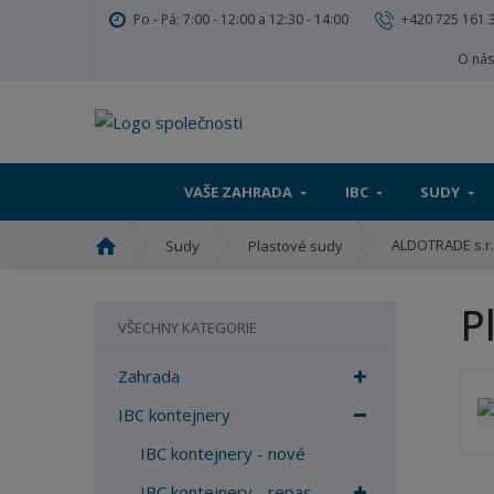
Po - Pá: 7:00 - 12:00 a 12:30 - 14:00
+420 725 161 
O ná
VAŠE ZAHRADA
IBC
SUDY
Ú
ALDOTRADE s.r.
Sudy
Plastové sudy
v
o
P
d
VŠECHNY KATEGORIE
n
í
Zahrada
s
t
IBC kontejnery
r
IBC kontejnery - nové
a
n
IBC kontejnery - repas