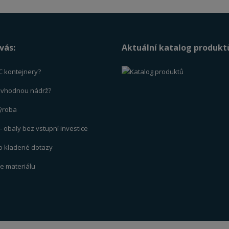
vás:
Aktuální katalog produkt
C kontejnery?
t vhodnou nádrž?
výrob
a
 obaly bez vstupní investice
to kladené dotazy
ce materiálu