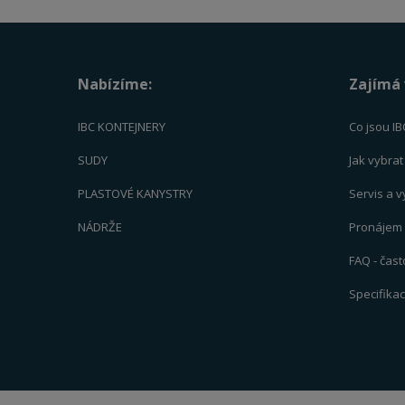
Nabízíme:
Zajímá 
IBC KONTEJNERY
Co jsou IB
SUDY
Jak vybra
PLASTOVÉ KANYSTRY
Servis a 
NÁDRŽE
Pronájem -
FAQ - čas
Specifika