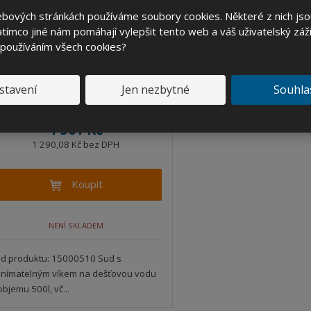
ebových stránkách používáme soubory cookies. Některé z nich jso
tímco jiné nám pomáhají vylepšit tento web a váš uživatelský záži
 používáním všech cookies?
Sud na dešťovou vodu 500l
stavení
Jen nezbytné
Souhla
N
Ks
S
a
n
v
1 561 Kč
í
ý
ž
1 290,08 Kč bez DPH
š
i
i
t
t
Koupit
m
m
n
n
o
o
NENÍ SKLADEM
ž
ž
s
s
t
t
d produktu: 15000510 Sud s
v
v
nímatelným víkem na dešťovou vodu
í
í
objemu 500l, vč...