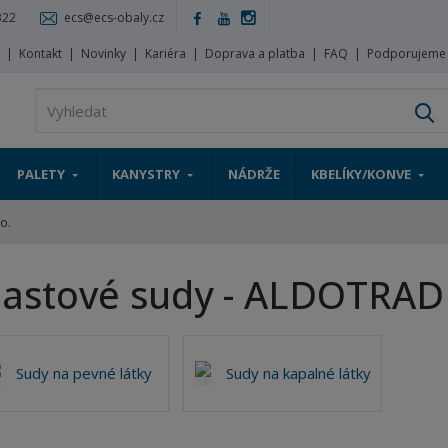
322
ecs@ecs-obaly.cz
s
Kontakt
Novinky
Kariéra
Doprava a platba
FAQ
Podporujeme
V
PALETY
KANYSTRY
NÁDRŽE
KBELÍKY/KONVE
o.
lastové sudy - ALDOTRADE
Sudy na pevné látky
Sudy na kapalné látky