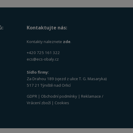
ů:
Kontaktujte nás:
Kontakty naleznete
zde
.
+420 725 161 322
ecs@ecs-obaly.cz
Sídlo firmy:
Za Drahou 189 (vjezd z ulice T. G. Masaryka)
517 21 Týniště nad Orlicí
GDPR
|
Obchodní podmínky
|
Reklamace /
Vrácení zboží
|
Cookies