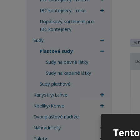
a
IBC kontejnery - reko
Doplňkový sortiment pro
IBC kontejnery
Sudy
ALD
Plastové sudy
D
Sudy na pevné látky
Sudy na kapalné látky
Ř
a
Sudy plechové
z
e
Kanystry/Lahve
n
Kbelíky/Konve
í
p
Dvouplášťové nádrže
r
Náhradní díly
o
Tento
d
Palety