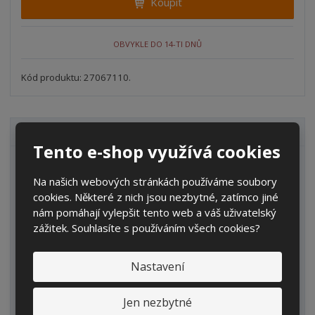
Koupit
t
m
t
p
n
m
o
o
n
OBVYKLE DO 14-TI DNŮ
ž
o
č
s
ž
e
t
s
Kód produktu: 27067110.
t
v
t
í
v
í
VŠECHNY KATEGORIE
Tento e-shop využívá cookies
Zahrada
Na našich webových stránkách používáme soubory
IBC kontejnery
cookies. Některé z nich jsou nezbytné, zatímco jiné
nám pomáhají vylepšit tento web a váš uživatelský
Sudy
zážitek. Souhlasíte s používáním všech cookies?
Kanystry/Lahve
Kbelíky/Konve
Nastavení
Dvouplášťové nádrže
Jen nezbytné
Náhradní díly