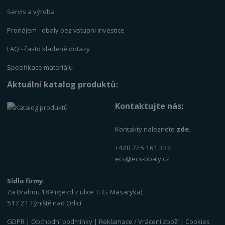
Servis a výrob
a
Pronájem - obaly bez vstupní investice
FAQ - často kladené dotazy
Specifikace materiálu
Aktuální katalog produktů:
Kontaktujte nás:
Kontakty naleznete
zde
.
+420 725 161 322
ecs@ecs-obaly.cz
Sídlo firmy:
Za Drahou 189 (vjezd z ulice T. G. Masaryka)
517 21 Týniště nad Orlicí
GDPR
|
Obchodní podmínky
|
Reklamace / Vrácení zboží
|
Cookies