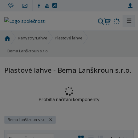
☰
V
y
h
Ú
Kanystry/Lahve
Plastové lahve
l
v
o
Bema Lanškroun s.r.o.
e
d
d
n
a
Plastové lahve - Bema Lanškroun s.r.o.
í
t
s
t
r
a
Probíhá načítání komponenty
n
a
Bema Lanškroun s.r.o.
Ř
O
T
Ř