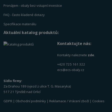
Pronájem - obaly bez vstupní investice
FAQ - často kladené dotazy
Specifikace materiálu
Aktuální katalog produktů:
Kontaktujte nás:
Kontakty naleznete
zde
.
+420 725 161 322
ecs@ecs-obaly.cz
Sídlo firmy:
Za Drahou 189 (vjezd z ulice T. G. Masaryka)
517 21 Týniště nad Orlicí
GDPR
|
Obchodní podmínky
|
Reklamace / Vrácení zboží
|
Cookies