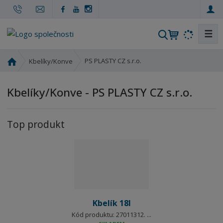
☰
V
y
h
Ú
PS PLASTY CZ s.r.o.
Kbelíky/Konve
l
v
o
e
Kbelíky/Konve - PS PLASTY CZ s.r.o.
d
d
n
a
í
t
Top produkt
s
t
r
a
n
a
Kbelík 18l
Kód produktu: 27011312. ...