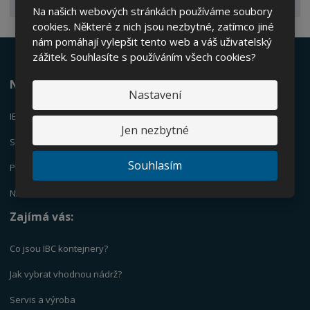
Na našich webových stránkách používáme soubory
cookies. Některé z nich jsou nezbytné, zatímco jiné
nám pomáhají vylepšit tento web a váš uživatelský
zážitek. Souhlasíte s používáním všech cookies?
Nabízíme:
Nastavení
IBC KONTEJNERY
Jen nezbytné
SUDY
Souhlasím
PLASTOVÉ KANYSTRY
NÁDRŽE
Zajímá vás:
Co jsou IBC kontejnery?
Jak vybrat vhodnou nádrž?
Servis a výrob
a