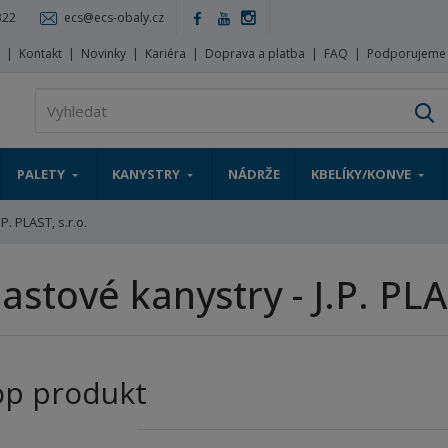
322
ecs@ecs-obaly.cz
s
Kontakt
Novinky
Kariéra
Doprava a platba
FAQ
Podporujeme
V
PALETY
KANYSTRY
NÁDRŽE
KBELÍKY/KONVE
J.P. PLAST, s.r.o.
lastové kanystry - J.P. PLA
op produkt