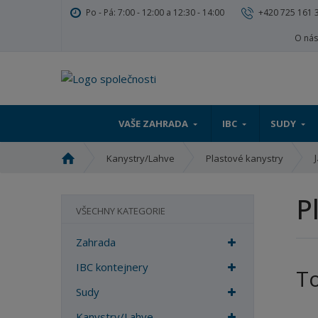
Po - Pá: 7:00 - 12:00 a 12:30 - 14:00
+420 725 161 
O ná
VAŠE ZAHRADA
IBC
SUDY
Ú
Kanystry/Lahve
Plastové kanystry
v
o
P
d
VŠECHNY KATEGORIE
n
í
Zahrada
s
t
IBC kontejnery
T
r
Sudy
a
n
Kanystry/Lahve