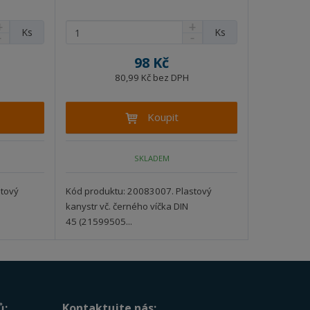
N
Z
Ks
Ks
S
a
m
n
v
ě
98 Kč
í
ý
n
ž
80,99 Kč bez DPH
š
i
i
i
t
t
t
Koupit
p
m
m
m
m
n
o
n
o
o
č
SKLADEM
ž
ž
e
s
s
t
t
t
stový
Kód produktu: 20083007. Plastový
v
v
kanystr vč. černého víčka DIN
í
í
45 (21599505...
ů:
Kontaktujte nás: