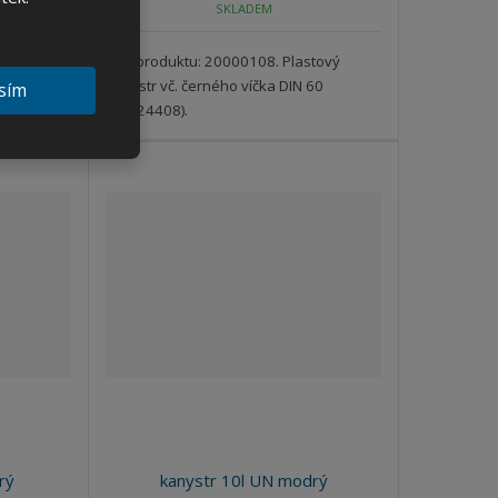
SKLADEM
ž
ž
e
s
s
t
t
t
stový
Kód produktu: 20000108. Plastový
v
v
kanystr vč. černého víčka DIN 60
sím
í
í
(21524408).
rý
kanystr 10l UN modrý