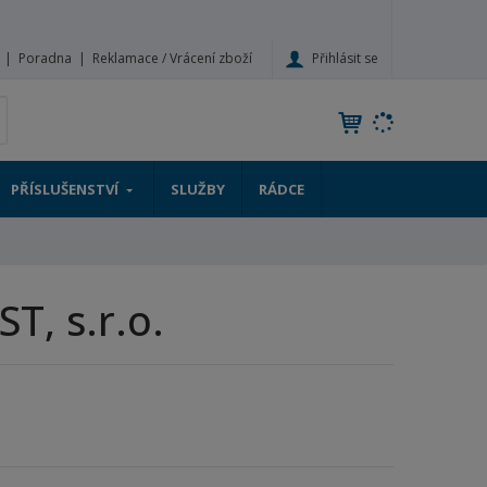
Přihlásit se
Poradna
Reklamace / Vrácení zboží
V
yhledat
y
h
l
PŘÍSLUŠENSTVÍ
SLUŽBY
RÁDCE
e
d
a
t
ST, s.r.o.