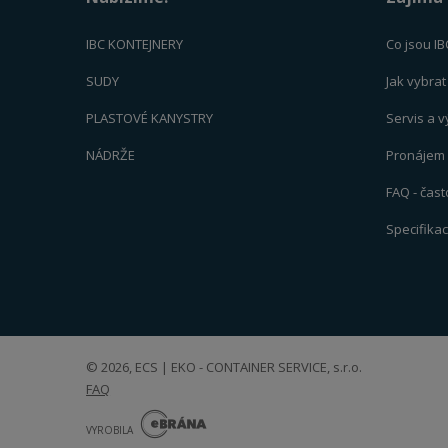
IBC KONTEJNERY
Co jsou IB
SUDY
Jak vybra
PLASTOVÉ KANYSTRY
Servis a 
NÁDRŽE
Pronájem -
FAQ - čas
Specifika
© 2026, ECS | EKO - CONTAINER SERVICE, s.r.o.
FAQ
E
B
VYROBILA
R