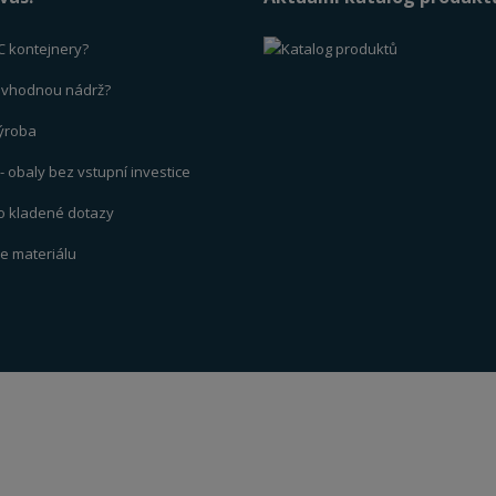
C kontejnery?
t vhodnou nádrž?
výrob
a
 obaly bez vstupní investice
to kladené dotazy
ce materiálu