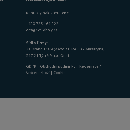
Kontakty naleznete
zde
.
+420 725 161 322
ecs@ecs-obaly.cz
Sídlo firmy:
Za Drahou 189 (vjezd z ulice T. G. Masaryka)
517 21 Týniště nad Orlicí
GDPR
|
Obchodní podmínky
|
Reklamace /
Vrácení zboží
|
Cookies
VISA
MasterCard
Maestro