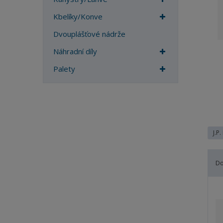
a
Kbelíky/Konve
Dvouplášťové nádrže
Náhradní díly
Palety
J.P.
D
Ř
a
z
e