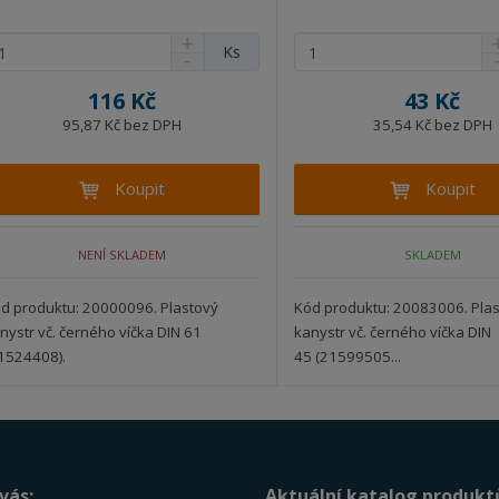
N
N
Z
Ks
S
S
a
a
m
n
n
v
v
ě
116 Kč
43 Kč
í
í
ý
ý
n
ž
ž
95,87 Kč bez DPH
35,54 Kč bez DPH
š
š
i
i
i
i
i
t
t
t
t
t
Koupit
Koupit
p
m
m
n
n
o
n
n
o
o
o
o
č
NENÍ SKLADEM
SKLADEM
ž
ž
ž
ž
e
s
s
s
s
t
t
t
t
t
d produktu: 20000096. Plastový
Kód produktu: 20083006. Pla
v
v
v
v
nystr vč. černého víčka DIN 61
kanystr vč. černého víčka DIN
í
í
í
í
1524408).
45 (21599505...
vás:
Aktuální katalog produkt