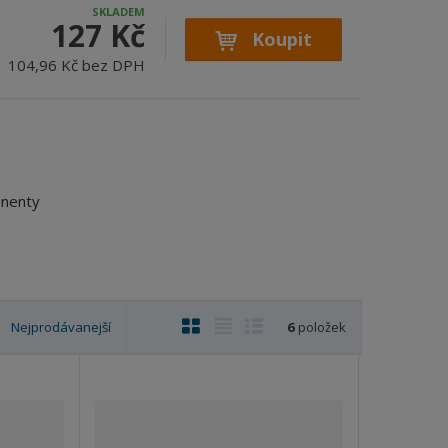
SKLADEM
127 Kč
Koupit
104,96 Kč bez DPH
onenty
O
T
Ř
Nejprodávanejší
6
položek
b
a
á
r
b
d
á
u
k
z
l
o