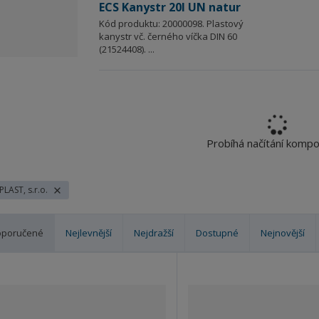
ECS Kanystr 20l UN natur
Kód produktu: 20000098. Plastový
kanystr vč. černého víčka DIN 60
(21524408). ...
Probíhá načítání komp
 PLAST, s.r.o.
oporučené
Nejlevnější
Nejdražší
Dostupné
Nejnovější