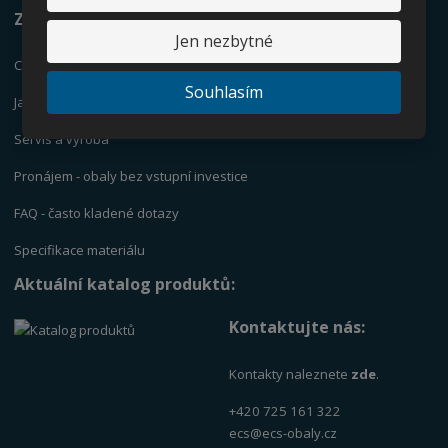
Zajímá vás:
Jen nezbytné
Co jsou IBC kontejnery?
Souhlasím
Jak vybrat vhodnou nádrž?
Servis a výrob
a
Pronájem - obaly bez vstupní investice
FAQ - často kladené dotazy
Specifikace materiálu
Aktuální katalog produktů:
Kontaktujte nás:
Kontakty naleznete
zde
.
+420 725 161 322
ecs@ecs-obaly.cz