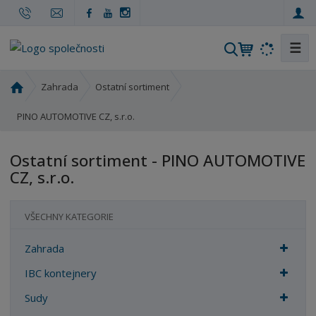
☰
V
y
h
Ú
Zahrada
Ostatní sortiment
l
v
o
PINO AUTOMOTIVE CZ, s.r.o.
e
d
d
n
a
Ostatní sortiment - PINO AUTOMOTIVE
í
t
CZ, s.r.o.
s
t
r
VŠECHNY KATEGORIE
a
n
Zahrada
a
IBC kontejnery
Sudy