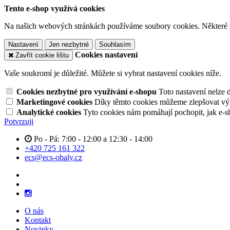
Tento e-shop využívá cookies
Na našich webových stránkách používáme soubory cookies. Některé z n
Nastavení
Jen nezbytné
Souhlasím
Cookies nastavení
Zavřít cookie lištu
Vaše soukromí je důležité. Můžete si vybrat nastavení cookies níže.
Cookies nezbytné pro využívání e-shopu
Toto nastavení nelze 
Marketingové cookies
Díky těmto cookies můžeme zlepšovat výko
Analytické cookies
Tyto cookies nám pomáhají pochopit, jak e-s
Potvrzuji
Po - Pá: 7:00 - 12:00 a 12:30 - 14:00
+420 725 161 322
ecs@ecs-obaly.cz
O nás
Kontakt
Novinky