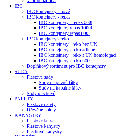
Vnitřní nádoba
IBC
IBC kontejnery - nové
IBC kontejnery - repas
IBC kontejnery - repas 600l
IBC kontejnery repas 1000l
IBC kontejnery repas 800l
IBC kontejnery - reko
IBC kontejnery - reko bez UN
IBC kontejnery - reko adblue
IBC kontejnery - reko s UN homologací
IBC kontejnery - reko 600l
Doplňkový sortiment pro IBC kontejnery
SUDY
Plastové sudy
Sudy na pevné látky
Sudy na kapalné látky
Sudy plechové
PALETY
Plastové palety
Dřevěné palety
KANYSTRY
Plastové lahve
Plastové kanystry
Plechové kanystry