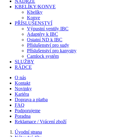
NÁDRŽE
KBELÍKY/KONVE
Kbelíky
Konve
PŘÍSLUŠENSTVÍ
Výpustní ventily IBC
Adaptéry k IBC
Ostatní ND k IBC
Příslušenství pro sudy
Příslušenství pro kanystry
Camlock systém
SLUŽBY
RÁDCE
O nás
Kontakt
Novinky
Kariéra
Doprava a platba
FAQ
Podporujeme
Poradna
Reklamace / Vrácení zboží
Úvodní strana