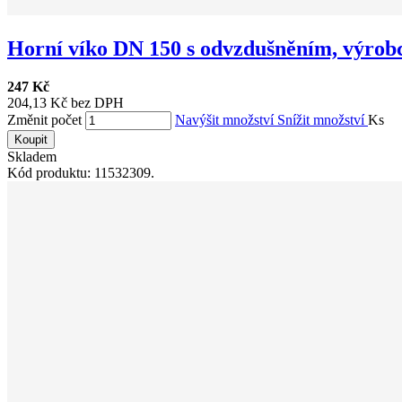
Horní víko DN 150 s odvzdušněním, výrobc
247 Kč
204,13 Kč bez DPH
Změnit počet
Navýšit množství
Snížit množství
Ks
Koupit
Skladem
Kód produktu: 11532309.