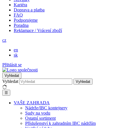
Kariéra
Doprava a platba
FAQ
Podporujeme
Poradna
Reklamace / Vrácení zboží
cz
en
sk
Přihlásit se
Vyhledat
Vyhledat
Vyhledat
☰
VAŠE ZAHRADA
Nádrže/IBC kontejnery
Sudy na vodu
Ostatní sortiment
Příslušenství k zahradním IBC nádržím