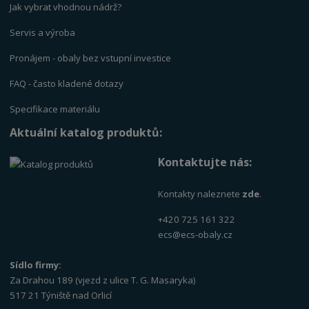
Jak vybrat vhodnou nádrž?
Servis a výrob
a
Pronájem - obaly bez vstupní investice
FAQ - často kladené dotazy
Specifikace materiálu
Aktuální katalog produktů:
Kontaktujte nás:
Kontakty naleznete
zde
.
+420 725 161 322
ecs@ecs-obaly.cz
Sídlo firmy:
Za Drahou 189 (vjezd z ulice T. G. Masaryka)
517 21 Týniště nad Orlicí