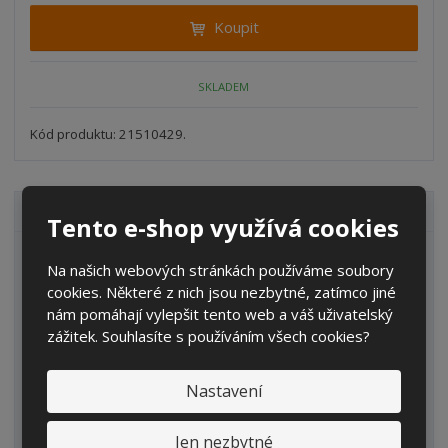
i
t
i
Koupit
t
m
t
p
n
m
o
o
n
SKLADEM
ž
o
č
s
ž
e
t
s
Kód produktu: 21510429.
t
v
t
í
v
í
VŠECHNY KATEGORIE
Tento e-shop využívá cookies
Zahrada
Na našich webových stránkách používáme soubory
cookies. Některé z nich jsou nezbytné, zatímco jiné
IBC kontejnery
nám pomáhají vylepšit tento web a váš uživatelský
Sudy
zážitek. Souhlasíte s používáním všech cookies?
Kanystry/Lahve
Nastavení
Kbelíky/Konve
Dvouplášťové nádrže
Jen nezbytné