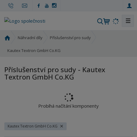
☰
V
y
h
Ú
Náhradní díly
Příslušenství pro sudy
l
v
o
Kautex Textron GmbH Co.KG
e
d
d
n
a
Příslušenství pro sudy - Kautex
í
t
Textron GmbH Co.KG
s
t
r
a
n
Probíhá načítání komponenty
a
Kautex Textron GmbH Co.KG