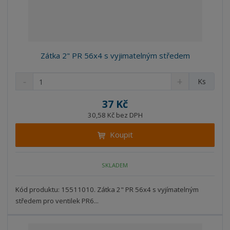
Zátka 2" PR 56x4 s vyjimatelným středem
S
N
Z
Ks
n
a
m
í
v
ě
37 Kč
ž
ý
n
30,58 Kč bez DPH
i
š
i
t
i
Koupit
t
m
t
p
n
m
o
o
n
SKLADEM
ž
o
č
s
ž
e
t
s
Kód produktu: 15511010. Zátka 2" PR 56x4 s vyjímatelným
t
v
t
středem pro ventilek PR6...
í
v
í