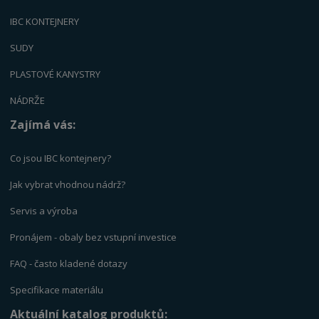
IBC KONTEJNERY
SUDY
PLASTOVÉ KANYSTRY
NÁDRŽE
Zajímá vás:
Co jsou IBC kontejnery?
Jak vybrat vhodnou nádrž?
Servis a výrob
a
Pronájem - obaly bez vstupní investice
FAQ - často kladené dotazy
Specifikace materiálu
Aktuální katalog produktů: