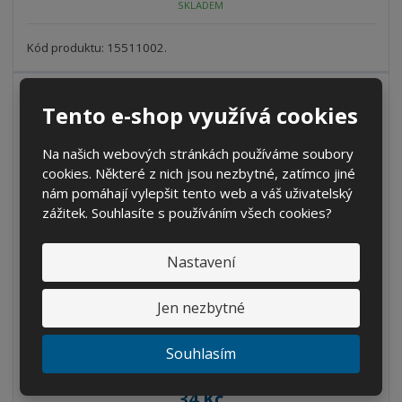
SKLADEM
ž
o
č
s
ž
e
t
s
Kód produktu: 15511002.
t
v
t
í
v
í
Tento e-shop využívá cookies
Na našich webových stránkách používáme soubory
cookies. Některé z nich jsou nezbytné, zatímco jiné
nám pomáhají vylepšit tento web a váš uživatelský
zážitek. Souhlasíte s používáním všech cookies?
Nastavení
Jen nezbytné
Zátka 2" s odvzdušněním žlutá
S
N
Souhlasím
Z
Ks
n
a
m
í
v
ě
34 Kč