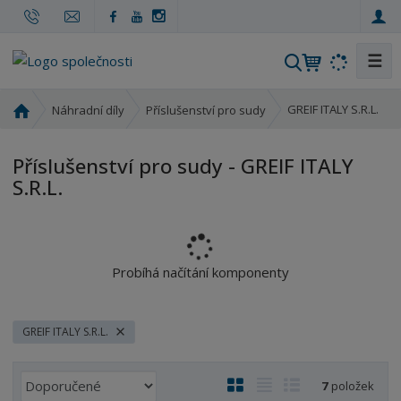
☰
V
y
h
Ú
GREIF ITALY S.R.L.
Náhradní díly
Příslušenství pro sudy
l
v
o
e
Příslušenství pro sudy - GREIF ITALY
d
d
S.R.L.
n
a
í
t
s
t
r
Probíhá načítání komponenty
a
n
a
GREIF ITALY S.R.L.
Ř
O
T
Ř
7
položek
a