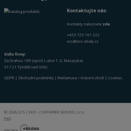
Kontaktujte nás:
Kontakty naleznete
zde
.
+420 725 161 322
ecs@ecs-obaly.cz
Sídlo firmy:
Za Drahou 189 (vjezd z ulice T. G. Masaryka)
517 21 Týniště nad Orlicí
GDPR
|
Obchodní podmínky
|
Reklamace / Vrácení zboží
|
Cookies
© 2026, ECS | EKO - CONTAINER SERVICE, s.r.o.
FAQ
E
B
VYROBILA