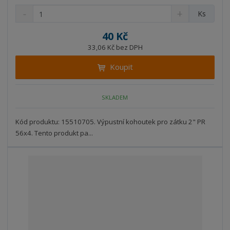
S
N
Z
Ks
n
a
m
í
v
ě
40 Kč
ž
ý
n
33,06 Kč bez DPH
i
š
i
t
i
Koupit
t
m
t
p
n
m
o
o
n
SKLADEM
ž
o
č
s
ž
e
t
s
Kód produktu: 15510705. Výpustní kohoutek pro zátku 2" PR
t
v
t
56x4. Tento produkt pa...
í
v
í