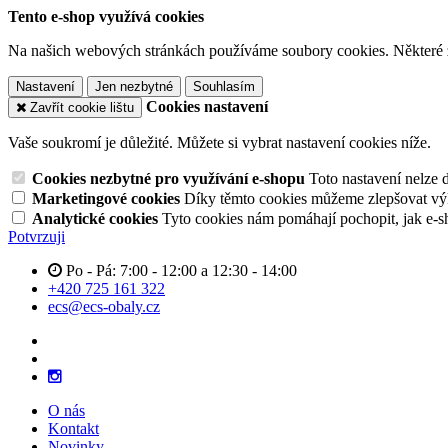
Tento e-shop využívá cookies
Na našich webových stránkách používáme soubory cookies. Některé z n
Nastavení
Jen nezbytné
Souhlasím
Cookies nastavení
Zavřít cookie lištu
Vaše soukromí je důležité. Můžete si vybrat nastavení cookies níže.
Cookies nezbytné pro využívání e-shopu
Toto nastavení nelze 
Marketingové cookies
Díky těmto cookies můžeme zlepšovat výko
Analytické cookies
Tyto cookies nám pomáhají pochopit, jak e-s
Potvrzuji
Po - Pá: 7:00 - 12:00 a 12:30 - 14:00
+420 725 161 322
ecs@ecs-obaly.cz
O nás
Kontakt
Novinky