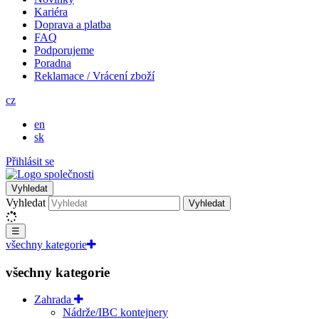
Kariéra
Doprava a platba
FAQ
Podporujeme
Poradna
Reklamace / Vrácení zboží
cz
en
sk
Přihlásit se
Vyhledat
Vyhledat
Vyhledat
☰
všechny kategorie
všechny kategorie
Zahrada
Nádrže/IBC kontejnery