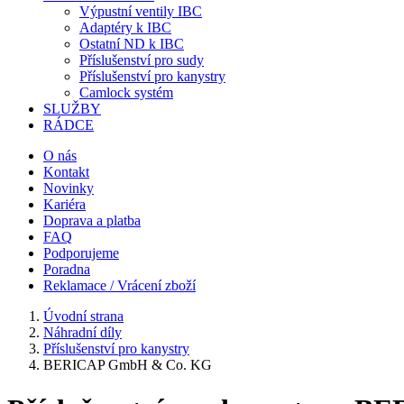
Výpustní ventily IBC
Adaptéry k IBC
Ostatní ND k IBC
Příslušenství pro sudy
Příslušenství pro kanystry
Camlock systém
SLUŽBY
RÁDCE
O nás
Kontakt
Novinky
Kariéra
Doprava a platba
FAQ
Podporujeme
Poradna
Reklamace / Vrácení zboží
Úvodní strana
Náhradní díly
Příslušenství pro kanystry
BERICAP GmbH & Co. KG