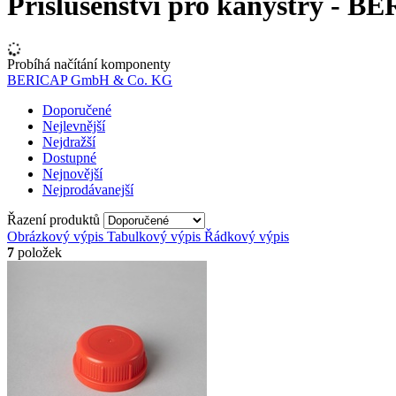
Příslušenství pro kanystry -
Probíhá načítání komponenty
BERICAP GmbH & Co. KG
Doporučené
Nejlevnější
Nejdražší
Dostupné
Nejnovější
Nejprodávanejší
Řazení produktů
Obrázkový výpis
Tabulkový výpis
Řádkový výpis
7
položek