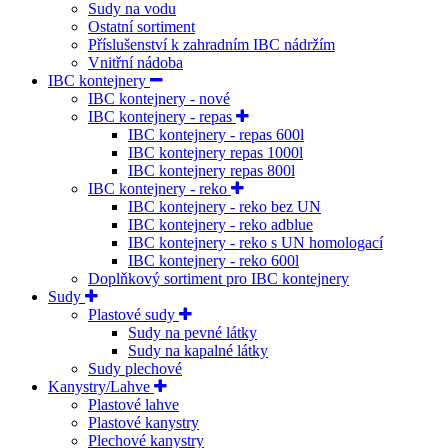
Sudy na vodu
Ostatní sortiment
Příslušenství k zahradním IBC nádržím
Vnitřní nádoba
IBC kontejnery
IBC kontejnery - nové
IBC kontejnery - repas
IBC kontejnery - repas 600l
IBC kontejnery repas 1000l
IBC kontejnery repas 800l
IBC kontejnery - reko
IBC kontejnery - reko bez UN
IBC kontejnery - reko adblue
IBC kontejnery - reko s UN homologací
IBC kontejnery - reko 600l
Doplňkový sortiment pro IBC kontejnery
Sudy
Plastové sudy
Sudy na pevné látky
Sudy na kapalné látky
Sudy plechové
Kanystry/Lahve
Plastové lahve
Plastové kanystry
Plechové kanystry