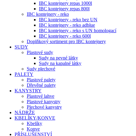
IBC kontejnery repas 1000l
IBC kontejnery repas 800l
IBC kontejnery - reko
IBC kontejnery - reko bez UN
IBC kontejnery - reko adblue
IBC kontejnery - reko s UN homologací
IBC kontejnery - reko 600l
Doplňkový sortiment pro IBC kontejnery
SUDY
Plastové sudy
Sudy na pevné látky
Sudy na kapalné látky
Sudy plechové
PALETY
Plastové palety
Dřevěné palety
KANYSTRY
Plastové lahve
Plastové kanystry
Plechové kanystry
NÁDRŽE
KBELÍKY/KONVE
Kbelíky
Konve
PŘÍSLUŠENSTVÍ