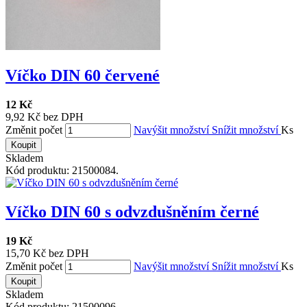
Víčko DIN 60 červené
12 Kč
9,92 Kč bez DPH
Změnit počet
Navýšit množství
Snížit množství
Ks
Koupit
Skladem
Kód produktu: 21500084.
Víčko DIN 60 s odvzdušněním černé
19 Kč
15,70 Kč bez DPH
Změnit počet
Navýšit množství
Snížit množství
Ks
Koupit
Skladem
Kód produktu: 21500096.