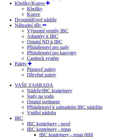
Kbelíky/Konve
Kbelíky
Konve
Dvouplášťové nádrže
Náhradní díly
Výpustní ventily IBC
Adaptéry k IBC
Ostatní ND k IBC
Příslušenství pro sudy
Příslušenství pro kanystry
Camlock systém
Palety
Plastové palety
Dřevěné palety
VAŠE ZAHRADA
Nádrže/IBC kontejnery
Sudy na vodu
Ostatní sortiment
Příslušenství k zahradním IBC nádržím
Vnitřní nádoba
IBC
IBC kontejnery - nové
IBC kontejnery - repas
IBC kontejnery - repas 600l