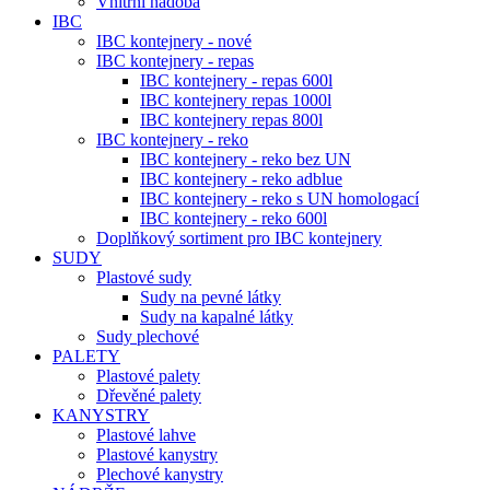
Vnitřní nádoba
IBC
IBC kontejnery - nové
IBC kontejnery - repas
IBC kontejnery - repas 600l
IBC kontejnery repas 1000l
IBC kontejnery repas 800l
IBC kontejnery - reko
IBC kontejnery - reko bez UN
IBC kontejnery - reko adblue
IBC kontejnery - reko s UN homologací
IBC kontejnery - reko 600l
Doplňkový sortiment pro IBC kontejnery
SUDY
Plastové sudy
Sudy na pevné látky
Sudy na kapalné látky
Sudy plechové
PALETY
Plastové palety
Dřevěné palety
KANYSTRY
Plastové lahve
Plastové kanystry
Plechové kanystry