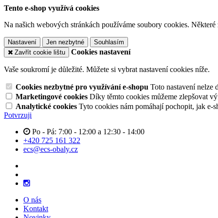
Tento e-shop využívá cookies
Na našich webových stránkách používáme soubory cookies. Některé z n
Nastavení
Jen nezbytné
Souhlasím
Cookies nastavení
Zavřít cookie lištu
Vaše soukromí je důležité. Můžete si vybrat nastavení cookies níže.
Cookies nezbytné pro využívání e-shopu
Toto nastavení nelze 
Marketingové cookies
Díky těmto cookies můžeme zlepšovat výko
Analytické cookies
Tyto cookies nám pomáhají pochopit, jak e-s
Potvrzuji
Po - Pá: 7:00 - 12:00 a 12:30 - 14:00
+420 725 161 322
ecs@ecs-obaly.cz
O nás
Kontakt
Novinky