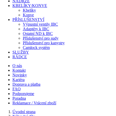
NÁDRŽE
KBELÍKY/KONVE
Kbelíky
Konve
PŘÍSLUŠENSTVÍ
Výpustní ventily IBC
Adaptéry k IBC
Ostatní ND k IBC
Příslušenství pro sudy
Příslušenství pro kanystry
Camlock systém
SLUŽBY
RÁDCE
O nás
Kontakt
Novinky
Kariéra
Doprava a platba
FAQ
Podporujeme
Poradna
Reklamace / Vrácení zboží
Úvodní strana