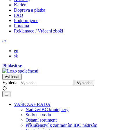
Kariéra
Doprava a platba
FAQ
Podporujeme
Poradna
Reklamace / Vrácení zboží
cz
en
sk
Přihlásit se
Vyhledat
Vyhledat
Vyhledat
☰
VAŠE ZAHRADA
Nádrže/IBC kontejnery
Sudy na vodu
Ostatní sortiment
Příslušenství k zahradním IBC nádržím