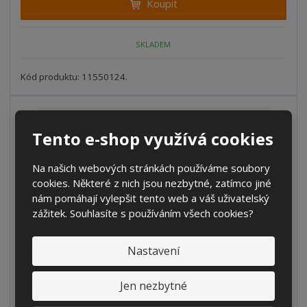
Koupit
t
m
t
p
n
m
o
o
n
SKLADEM
ž
o
č
s
ž
e
t
s
Kód produktu: 11550124.
t
v
t
í
v
í
Tento e-shop využívá cookies
Na našich webových stránkách používáme soubory
cookies. Některé z nich jsou nezbytné, zatímco jiné
nám pomáhají vylepšit tento web a váš uživatelský
zážitek. Souhlasíte s používáním všech cookies?
Nastavení
Adaptér S 60x6 - hadicový nástavec 1 ¼"
Jen nezbytné