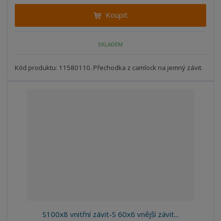
i
t
i
Koupit
t
m
t
p
n
m
o
o
n
SKLADEM
ž
o
č
s
ž
e
t
s
Kód produktu: 11580110. Přechodka z camlock na jemný závit.
t
v
t
í
v
í
S100x8 vnitřní závit-S 60x6 vnější závit...