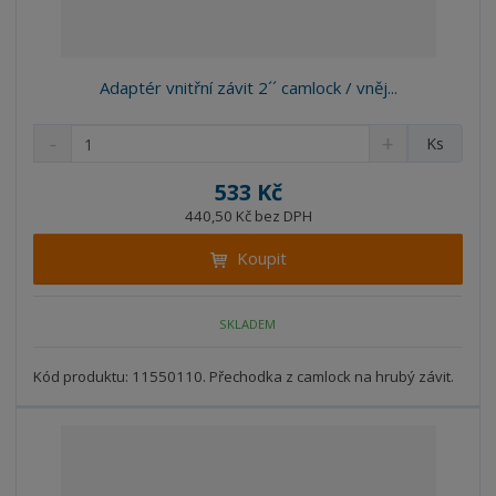
Adaptér vnitřní závit 2´´ camlock / vněj...
S
N
Z
Ks
n
a
m
í
v
ě
533 Kč
ž
ý
n
440,50 Kč bez DPH
i
š
i
t
i
Koupit
t
m
t
p
n
m
o
o
n
SKLADEM
ž
o
č
s
ž
e
t
s
Kód produktu: 11550110. Přechodka z camlock na hrubý závit.
t
v
t
í
v
í