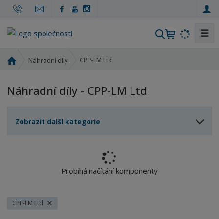
☰
V
y
h
Ú
CPP-LM Ltd
Náhradní díly
l
v
o
e
Náhradní díly - CPP-LM Ltd
d
d
n
a
í
t
Zobrazit další kategorie
s
t
r
a
n
Probíhá načítání komponenty
a
CPP-LM Ltd