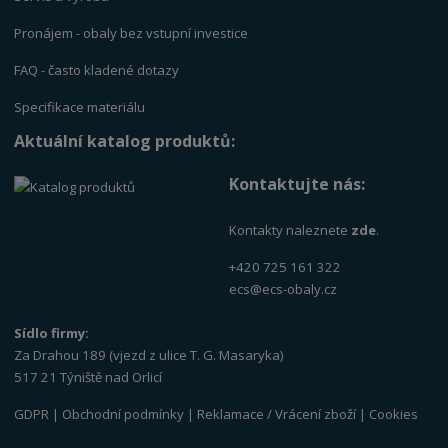
Pronájem - obaly bez vstupní investice
FAQ - často kladené dotazy
Specifikace materiálu
Aktuální katalog produktů:
Kontaktujte nás:
Kontakty naleznete
zde
.
+420 725 161 322
ecs@ecs-obaly.cz
Sídlo firmy:
Za Drahou 189 (vjezd z ulice T. G. Masaryka)
517 21 Týniště nad Orlicí
GDPR
|
Obchodní podmínky
|
Reklamace / Vrácení zboží
|
Cookies