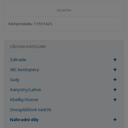
n
m
o
o
n
SKLADEM
ž
o
č
s
ž
e
t
s
Kód produktu: 11551423.
t
v
t
í
v
í
VŠECHNY KATEGORIE
Zahrada
IBC kontejnery
Sudy
Kanystry/Lahve
Kbelíky/Konve
Dvouplášťové nádrže
Náhradní díly