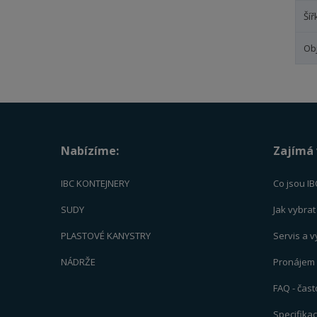
Šíř
Ob
Nabízíme:
Zajímá 
IBC KONTEJNERY
Co jsou IB
SUDY
Jak vybra
PLASTOVÉ KANYSTRY
Servis a 
NÁDRŽE
Pronájem -
FAQ - čas
Specifika