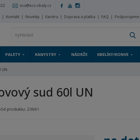
322
ecs@ecs-obaly.cz
s
Kontakt
Novinky
Kariéra
Doprava a platba
FAQ
Podporujeme
V
PALETY
KANYSTRY
NÁDRŽE
KBELÍKY/KONVE
l UN
ovový sud 60l UN
Kód produktu:
23661