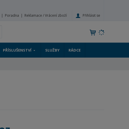
Přihlásit se
Poradna
Reklamace / Vrácení zboží
V
yhledat
y
h
l
PŘÍSLUŠENSTVÍ
SLUŽBY
RÁDCE
e
d
a
t