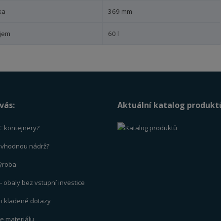
ka
369 mm
jem
60 l
vás:
Aktuální katalog produkt
C kontejnery?
t vhodnou nádrž?
výrob
a
 obaly bez vstupní investice
to kladené dotazy
ce materiálu