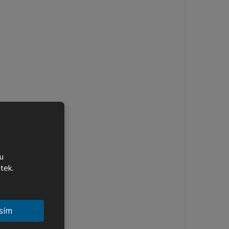
u
tek.
sím