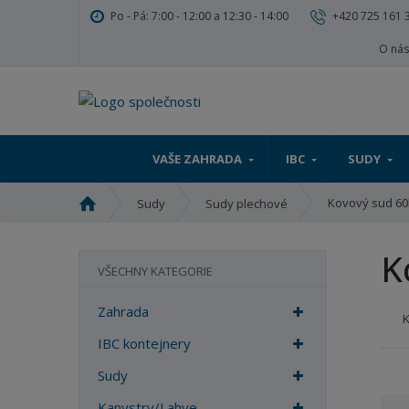
Po - Pá: 7:00 - 12:00 a 12:30 - 14:00
+420 725 161 
O ná
VAŠE ZAHRADA
IBC
SUDY
Ú
Kovový sud 60
Sudy
Sudy plechové
v
o
K
d
VŠECHNY KATEGORIE
n
í
Zahrada
s
t
IBC kontejnery
r
Sudy
a
n
Kanystry/Lahve