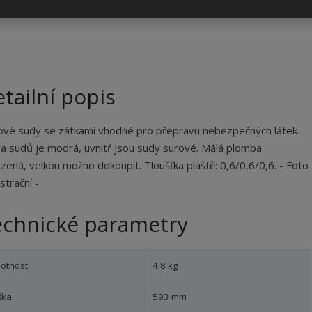
ž
ž
š
š
i
i
i
i
i
t
t
t
t
t
p
m
m
m
m
n
n
o
n
n
o
o
o
o
č
ž
ž
ž
ž
e
tailní popis
s
s
s
s
t
t
t
t
t
v
v
v
v
vé sudy se zátkami vhodné pro přepravu nebezpečných látek.
í
í
í
í
a sudů je modrá, uvnitř jsou sudy surové. Málá plomba
zená, velkou možno dokoupit. Tloušťka pláště: 0,6/0,6/0,6. - Foto
ustrační -
echnické parametry
otnost
4.8 kg
ška
593 mm