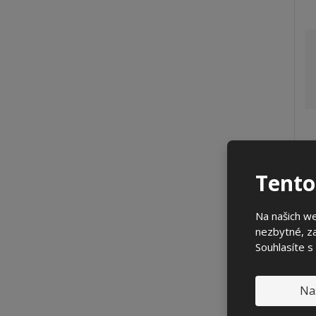
Tento
Na našich w
nezbytné, za
Souhlasíte s
Z
m
Na
ě
n