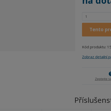
na dot
Z
m
ě
Tento pr
n
i
t
Kód produktu: 1
p
o
Zobraz detailní 
č
e
t
Zeptejte s
Příslušens