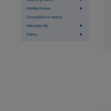
a
Kbelíky/Konve
Dvouplášťové nádrže
Náhradní díly
Palety