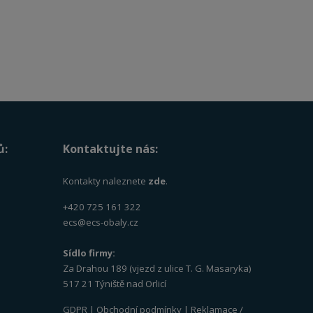
ů:
Kontaktujte nás:
Kontakty naleznete
zde
.
+420 725 161 322
ecs@ecs-obaly.cz
Sídlo firmy:
Za Drahou 189 (vjezd z ulice T. G. Masaryka)
517 21 Týniště nad Orlicí
GDPR
|
Obchodní podmínky
|
Reklamace /