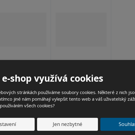
Plomba k ocelovým
plomba k ocelovým
 e-shop využívá cookies
sudům 2´´ červená
sudům 3/4´´ červená
22 Kč
14 Kč
ebových stránkách používáme soubory cookies. Některé z nich jso
tímco jiné nám pomáhají vylepšit tento web a váš uživatelský záži
18,18 Kč
11,57 Kč
bez DPH
bez DPH
SKLADEM
SKLADEM
 používáním všech cookies?
N
N
Z
Ks
Ks
S
S
a
a
m
n
n
v
v
stavení
Jen nezbytné
Souhla
ě
Koupit
Koupit
í
í
ý
ý
n