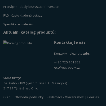
Pronájem - obaly bez vstupní investice
FAQ - často kladené dotazy
Specifikace materiálu
Aktuální katalog produktů:
Kontaktujte nás:
Kontakty naleznete
zde
.
+420 725 161 322
ecs@ecs-obaly.cz
Sídlo firmy:
Za Drahou 189 (vjezd z ulice T. G. Masaryka)
517 21 Týniště nad Orlicí
GDPR
|
Obchodní podmínky
|
Reklamace / Vrácení zboží
|
Cookies