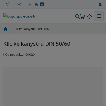
☰
V
y
h
Ú
Klíč ke kanystru DIN 50/60
l
v
o
e
Klíč ke kanystru DIN 50/60
d
d
n
a
Kód produktu:
00020
í
t
s
t
r
a
n
a