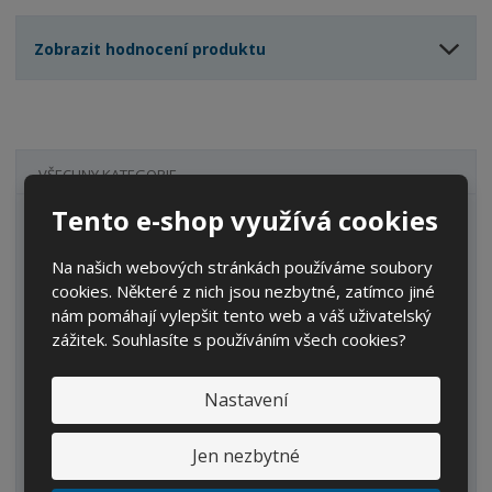
t
s
t
v
t
Zobrazit hodnocení produktu
í
v
í
VŠECHNY KATEGORIE
Tento e-shop využívá cookies
Zahrada
IBC kontejnery
Na našich webových stránkách používáme soubory
cookies. Některé z nich jsou nezbytné, zatímco jiné
Sudy
nám pomáhají vylepšit tento web a váš uživatelský
zážitek. Souhlasíte s používáním všech cookies?
Kanystry/Lahve
Kbelíky/Konve
Nastavení
Dvouplášťové nádrže
Jen nezbytné
Náhradní díly