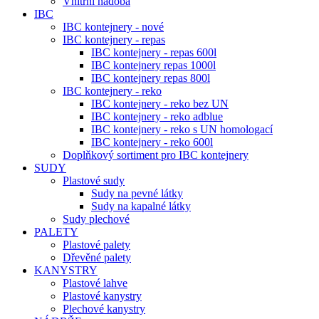
Vnitřní nádoba
IBC
IBC kontejnery - nové
IBC kontejnery - repas
IBC kontejnery - repas 600l
IBC kontejnery repas 1000l
IBC kontejnery repas 800l
IBC kontejnery - reko
IBC kontejnery - reko bez UN
IBC kontejnery - reko adblue
IBC kontejnery - reko s UN homologací
IBC kontejnery - reko 600l
Doplňkový sortiment pro IBC kontejnery
SUDY
Plastové sudy
Sudy na pevné látky
Sudy na kapalné látky
Sudy plechové
PALETY
Plastové palety
Dřevěné palety
KANYSTRY
Plastové lahve
Plastové kanystry
Plechové kanystry