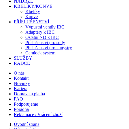
NÁDRŽE
KBELÍKY/KONVE
Kbelíky
Konve
PŘÍSLUŠENSTVÍ
Výpustní ventily IBC
Adaptéry k IBC
Ostatní ND k IBC
Příslušenství pro sudy
Příslušenství pro kanystry
Camlock systém
SLUŽBY
RÁDCE
O nás
Kontakt
Novinky
Kariéra
Doprava a platba
FAQ
Podporujeme
Poradna
Reklamace / Vrácení zboží
Úvodní strana