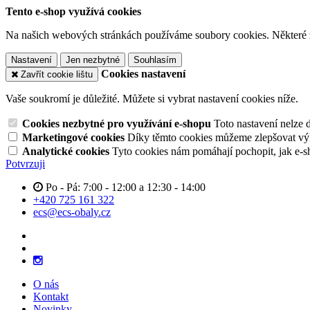
Tento e-shop využívá cookies
Na našich webových stránkách používáme soubory cookies. Některé z n
Nastavení
Jen nezbytné
Souhlasím
Cookies nastavení
Zavřít cookie lištu
Vaše soukromí je důležité. Můžete si vybrat nastavení cookies níže.
Cookies nezbytné pro využívání e-shopu
Toto nastavení nelze 
Marketingové cookies
Díky těmto cookies můžeme zlepšovat výko
Analytické cookies
Tyto cookies nám pomáhají pochopit, jak e-s
Potvrzuji
Po - Pá: 7:00 - 12:00 a 12:30 - 14:00
+420 725 161 322
ecs@ecs-obaly.cz
O nás
Kontakt
Novinky