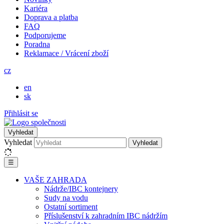
Kariéra
Doprava a platba
FAQ
Podporujeme
Poradna
Reklamace / Vrácení zboží
cz
en
sk
Přihlásit se
Vyhledat
Vyhledat
Vyhledat
☰
VAŠE ZAHRADA
Nádrže/IBC kontejnery
Sudy na vodu
Ostatní sortiment
Příslušenství k zahradním IBC nádržím