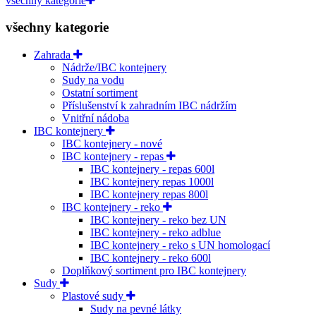
všechny kategorie
všechny kategorie
Zahrada
Nádrže/IBC kontejnery
Sudy na vodu
Ostatní sortiment
Příslušenství k zahradním IBC nádržím
Vnitřní nádoba
IBC kontejnery
IBC kontejnery - nové
IBC kontejnery - repas
IBC kontejnery - repas 600l
IBC kontejnery repas 1000l
IBC kontejnery repas 800l
IBC kontejnery - reko
IBC kontejnery - reko bez UN
IBC kontejnery - reko adblue
IBC kontejnery - reko s UN homologací
IBC kontejnery - reko 600l
Doplňkový sortiment pro IBC kontejnery
Sudy
Plastové sudy
Sudy na pevné látky