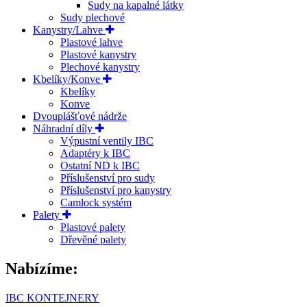
Sudy na kapalné látky
Sudy plechové
Kanystry/Lahve
Plastové lahve
Plastové kanystry
Plechové kanystry
Kbelíky/Konve
Kbelíky
Konve
Dvouplášťové nádrže
Náhradní díly
Výpustní ventily IBC
Adaptéry k IBC
Ostatní ND k IBC
Příslušenství pro sudy
Příslušenství pro kanystry
Camlock systém
Palety
Plastové palety
Dřevěné palety
Nabízíme:
IBC KONTEJNERY