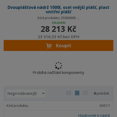
Dvouplášťová nádrž 1000l, ocel vnější plášť, plast
vnitřní plášť
Kód produktu: 25000009. ...
SKLADEM
28 213 Kč
23 316,53 Kč bez DPH
Koupit
Probíhá načítání komponenty
Ř
O
T
Ř
6
položek
a
b
a
á
z
r
b
d
00017
e
á
u
k
n
Hladinoměr k nádrži