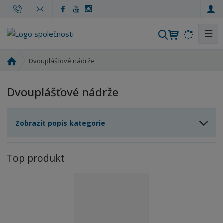
☰
V
y
h
Ú
Dvouplášťové nádrže
l
v
o
e
Dvouplášťové nádrže
d
d
n
a
í
t
Zobrazit popis kategorie
s
t
r
Top produkt
a
n
a