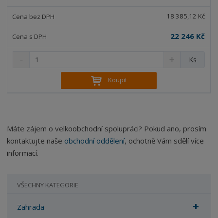
v
t
í
v
18 385,12 Kč
í
22 246 Kč
S
N
Z
Ks
n
a
m
í
v
ě
Koupit
ž
ý
n
i
š
i
t
i
t
m
t
p
n
m
Máte zájem o velkoobchodní spolupráci? Pokud ano, prosím
o
o
n
kontaktujte naše
obchodní oddělení
, ochotně Vám sdělí více
ž
o
č
s
ž
informací.
e
t
s
t
v
t
í
v
VŠECHNY KATEGORIE
í
Zahrada