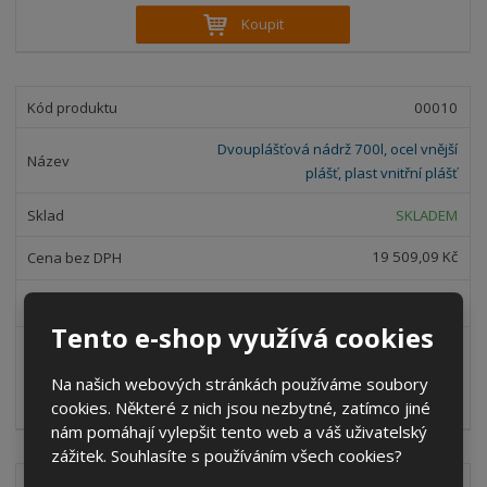
í
v
ě
Koupit
ž
ý
n
i
š
i
t
i
t
m
t
00010
p
n
m
o
o
n
Dvouplášťová nádrž 700l, ocel vnější
ž
o
č
plášť, plast vnitřní plášť
s
ž
e
t
s
t
SKLADEM
v
t
í
v
19 509,09 Kč
í
23 606 Kč
Tento e-shop využívá cookies
S
N
Z
Ks
n
a
m
Na našich webových stránkách používáme soubory
í
v
ě
Koupit
ž
ý
cookies. Některé z nich jsou nezbytné, zatímco jiné
n
i
š
nám pomáhají vylepšit tento web a váš uživatelský
i
t
i
zážitek. Souhlasíte s používáním všech cookies?
t
m
t
00026